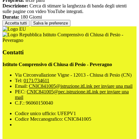
Proprieta:
terze parti
Descrizione:
Cerca di stimare la larghezza di banda degli utenti
sulle pagine con video YouTube integrati.
Durata:
180 Giorni
Accetta tutti
Salva le preferenze
Istituto Comprensivo di Chiusa di Pesio -
Peveragno
Contatti
Istituto Comprensivo di Chiusa di Pesio - Peveragno
Via Circonvallazione Vigne - 12013 - Chiusa di Pesio (CN)
Tel:
0171/734611
Email:
CNIC841005@istruzione.it
Link per inviare una mail
PEC:
CNIC841005@pec.istruzione.it
Link per inviare una
mail
C.F.: 96060150040
Codice unico ufficio: UFEPV1
Codice Meccanografico: CNIC841005