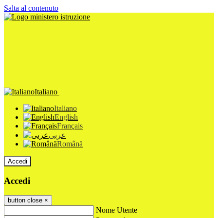
Salta al contenuto
Italiano
Italiano
English
Français
عربى
Română
Accedi
Accedi
button close
×
Nome Utente