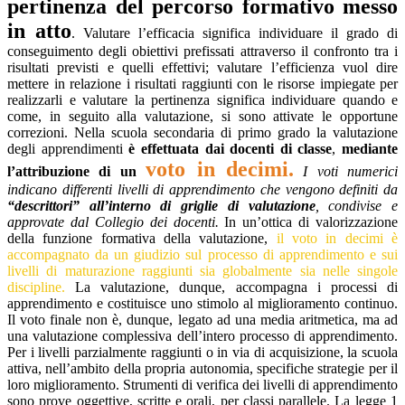
pertinenza del percorso formativo messo
in atto
. Valutare l’efficacia significa individuare il grado di
conseguimento degli obiettivi prefissati attraverso il confronto tra i
risultati previsti e quelli effettivi; valutare l’efficienza vuol dire
mettere in relazione i risultati raggiunti con le risorse impiegate per
realizzarli e valutare la pertinenza significa individuare quando e
come, in seguito alla valutazione, si sono attivate le opportune
correzioni. Nella scuola secondaria di primo grado la valutazione
degli apprendimenti
è effettuata dai docenti di classe
,
mediante
voto in decimi.
l’attribuzione di un
I voti numerici
indicano differenti livelli di apprendimento che vengono definiti da
“descrittori” all’interno di griglie di valutazione
, condivise e
approvate dal Collegio dei docenti.
In un’ottica di valorizzazione
della funzione formativa della valutazione,
il voto in decimi è
accompagnato da un giudizio sul processo di apprendimento e sui
livelli di maturazione raggiunti sia globalmente sia nelle singole
discipline.
La valutazione, dunque, accompagna i processi di
apprendimento e costituisce uno stimolo al miglioramento continuo.
Il voto finale non è, dunque, legato ad una media aritmetica, ma ad
una valutazione complessiva dell’intero processo di apprendimento.
Per i livelli parzialmente raggiunti o in via di acquisizione, la scuola
attiva, nell’ambito della propria autonomia, specifiche strategie per il
loro miglioramento. Strumenti di verifica dei livelli di apprendimento
sono prove oggettive, scritte e orali, per classi parallele. La legge 1