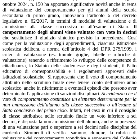
ottobre 2024, n. 150 ha apportato significative novità anche in tema
di valutazione del comportamento per gli alunni della scuola
secondaria di primo grado, innovando l’articolo 6 del decreto
legislativo n. 62/2017, in termini di modalità di valutazione e di
ammissione alla classe successiva o all’esame di Stato.
Il
comportamento degli alunni viene valutato con voto in decimi
che sostituisce il giudizio sintetico previsto in precedenza. Così
come per la valutazione degli apprendimenti, ciascuna istituzione
scolastica delibera, a norma dell’articolo 4 del DPR 275/1999, i
criteri di valutazione (es. tramite griglie, tabelle e rubriche di
valutazione), tenendo a riferimento lo sviluppo delle competenze di
cittadinanza, lo Statuto delle studentesse e degli studenti, il Patto
educativo di corresponsabilità e i regolamenti approvati dalle
istituzioni scolastiche. Si rappresenta che il voto di comportamento
attribuito nello scrutinio finale deve tenere conto dell’intero anno
scolastico, anche in riferimento a eventuali episodi che possono aver
determinato l’applicazione di sanzioni disciplinari.
Si evidenzia che il
voto di comportamento costituisce un elemento determinante per la
non ammissione dell’alunno alla classe successiva o all’esame di
Stato conclusivo del primo ciclo.
Infatti, nel caso in cui il consiglio
di classe attribuisca nello scrutinio finale un voto inferiore a sei
decimi, è disposta la non ammissione dell’alunno, anche in presenza
di una valutazione pari o superiore a sei decimi nelle discipline del
curricolo. Strumenti di verifica saranno, dunque, la rubrica di
valutazione del comportamento (condivisa e approvata dal Collegio