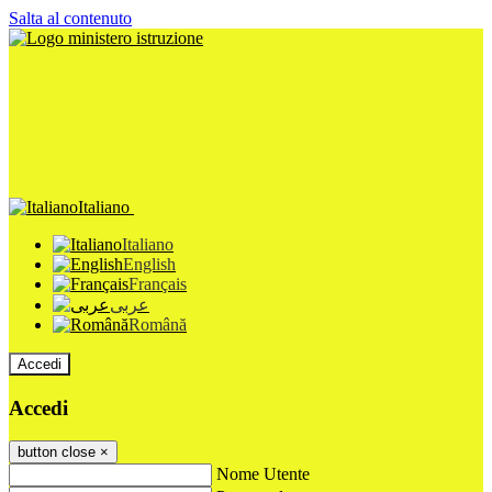
Salta al contenuto
Italiano
Italiano
English
Français
عربى
Română
Accedi
Accedi
button close
×
Nome Utente