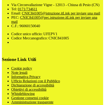
Via Circonvallazione Vigne - 12013 - Chiusa di Pesio (CN)
Tel:
0171/734611
Email:
CNIC841005@istruzione.it
Link per inviare una mail
PEC:
CNIC841005@pec.istruzione.it
Link per inviare una
mail
C.F.: 96060150040
Codice unico ufficio: UFEPV1
Codice Meccanografico: CNIC841005
Sezione Link Utili
Cookie policy
Note legali
Informativa Privacy
Ufficio Relazioni con il Pubblico
Dichiarazione di accessibilità
Obiettivi di accessibilità
Whistleblowing
Gestione consensi cookie
Amministrazione trasparente