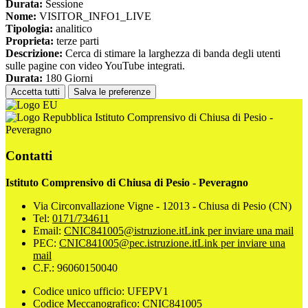
Durata:
Sessione
Nome:
VISITOR_INFO1_LIVE
Tipologia:
analitico
Proprieta:
terze parti
Descrizione:
Cerca di stimare la larghezza di banda degli utenti
sulle pagine con video YouTube integrati.
Durata:
180 Giorni
Accetta tutti
Salva le preferenze
Istituto Comprensivo di Chiusa di Pesio -
Peveragno
Contatti
Istituto Comprensivo di Chiusa di Pesio - Peveragno
Via Circonvallazione Vigne - 12013 - Chiusa di Pesio (CN)
Tel:
0171/734611
Email:
CNIC841005@istruzione.it
Link per inviare una mail
PEC:
CNIC841005@pec.istruzione.it
Link per inviare una
mail
C.F.: 96060150040
Codice unico ufficio: UFEPV1
Codice Meccanografico: CNIC841005