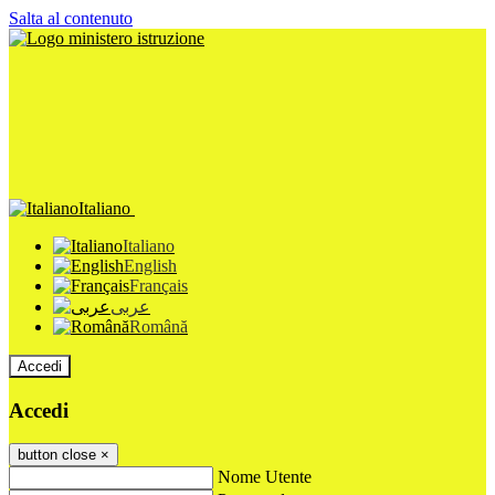
Salta al contenuto
Italiano
Italiano
English
Français
عربى
Română
Accedi
Accedi
button close
×
Nome Utente