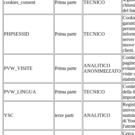
cookies_consent
Prima parte
TECNICO
chiusu
del ba
Cookie
garant
persis
PHPSESSID
Prima parte
TECNICO
inform
server
nuove 
client.
Contie
pagine
ANALITICO
PVW_VISITE
Prima parte
evitar
ANONIMIZZATO
visite 
statist
Contie
PVW_LINGUA
Prima parte
TECNICO
della 
impost
Regist
univoc
YSC
terze parti
ANALITICO
statist
di Yo
l'utent
Cerca 