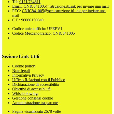
Tel:
0171/734611
Email:
CNIC841005@istruzione.it
Link per inviare una mail
PEC:
CNIC841005@pec.istruzione.it
Link per inviare una
mail
C.F.: 96060150040
Codice unico ufficio: UFEPV1
Codice Meccanografico: CNIC841005
Sezione Link Utili
Cookie policy
Note legali
Informativa Privacy
Ufficio Relazioni con il Pubblico
Dichiarazione di accessibilità
Obiettivi di accessibilità
Whistleblowing
Gestione consensi cookie
Amministrazione trasparente
Pagina visualizzata
2678
volte