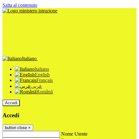
Salta al contenuto
Italiano
Italiano
English
Français
عربى
Română
Accedi
Accedi
button close
×
Nome Utente