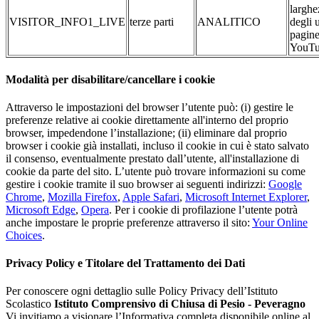
larghe
VISITOR_INFO1_LIVE
terze parti
ANALITICO
degli u
pagine
YouTub
Modalità per disabilitare/cancellare i cookie
Attraverso le impostazioni del browser l’utente può: (i) gestire le
preferenze relative ai cookie direttamente all'interno del proprio
browser, impedendone l’installazione; (ii) eliminare dal proprio
browser i cookie già installati, incluso il cookie in cui è stato salvato
il consenso, eventualmente prestato dall’utente, all'installazione di
cookie da parte del sito. L’utente può trovare informazioni su come
gestire i cookie tramite il suo browser ai seguenti indirizzi:
Google
Chrome
,
Mozilla Firefox
,
Apple Safari
,
Microsoft Internet Explorer
,
Microsoft Edge
,
Opera
. Per i cookie di profilazione l’utente potrà
anche impostare le proprie preferenze attraverso il sito:
Your Online
Choices
.
Privacy Policy e Titolare del Trattamento dei Dati
Per conoscere ogni dettaglio sulle Policy Privacy dell’Istituto
Scolastico
Istituto Comprensivo di Chiusa di Pesio - Peveragno
Vi invitiamo a visionare l’Informativa completa disponibile online al