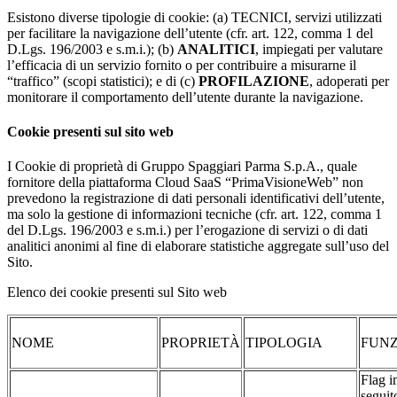
Esistono diverse tipologie di cookie: (a) TECNICI, servizi utilizzati
per facilitare la navigazione dell’utente (cfr. art. 122, comma 1 del
D.Lgs. 196/2003 e s.m.i.); (b)
ANALITICI
, impiegati per valutare
l’efficacia di un servizio fornito o per contribuire a misurarne il
“traffico” (scopi statistici); e di (c)
PROFILAZIONE
, adoperati per
monitorare il comportamento dell’utente durante la navigazione.
Cookie presenti sul sito web
I Cookie di proprietà di Gruppo Spaggiari Parma S.p.A., quale
fornitore della piattaforma Cloud SaaS “PrimaVisioneWeb” non
prevedono la registrazione di dati personali identificativi dell’utente,
ma solo la gestione di informazioni tecniche (cfr. art. 122, comma 1
del D.Lgs. 196/2003 e s.m.i.) per l’erogazione di servizi o di dati
analitici anonimi al fine di elaborare statistiche aggregate sull’uso del
Sito.
Elenco dei cookie presenti sul Sito web
NOME
PROPRIETÀ
TIPOLOGIA
FUNZ
Flag i
seguit