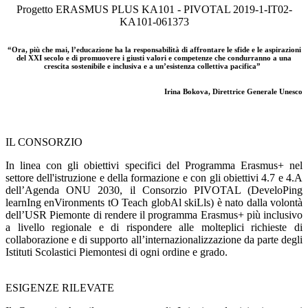
Progetto ERASMUS PLUS KA101 - PIVOTAL 2019-1-IT02-
KA101-061373
“Ora, più che mai, l’educazione ha la responsabilità di affrontare le sfide e le aspirazioni
del XXI secolo e di promuovere i giusti valori e competenze che condurranno a una
crescita sostenibile e inclusiva e a un’esistenza collettiva pacifica”
Irina Bokova, Direttrice Generale Unesco
IL CONSORZIO
In linea con gli obiettivi specifici del Programma Erasmus+ nel
settore dell'istruzione e della formazione e con gli obiettivi 4.7 e 4.A
dell’Agenda ONU 2030, il Consorzio PIVOTAL (DeveloPing
learnIng enVironments tO Teach globAl skiLls) è nato dalla volontà
dell’USR Piemonte di rendere il programma Erasmus+ più inclusivo
a livello regionale e di rispondere alle molteplici richieste di
collaborazione e di supporto all’internazionalizzazione da parte degli
Istituti Scolastici Piemontesi di ogni ordine e grado.
ESIGENZE RILEVATE