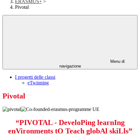
ERASMUS+
>
Pivotal
Menu di
navigazione
I progetti delle classi
eTwinning
Pivotal
“PIVOTAL - DeveloPing learnIng
enVironments tO Teach globAl skiLls”