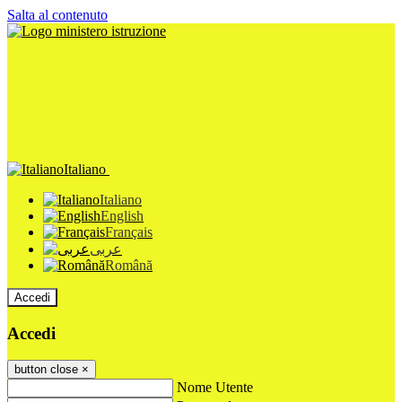
Salta al contenuto
Italiano
Italiano
English
Français
عربى
Română
Accedi
Accedi
button close
×
Nome Utente