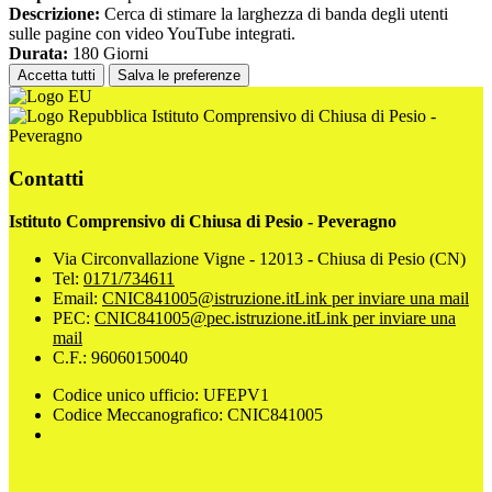
Descrizione:
Cerca di stimare la larghezza di banda degli utenti
sulle pagine con video YouTube integrati.
Durata:
180 Giorni
Accetta tutti
Salva le preferenze
Istituto Comprensivo di Chiusa di Pesio -
Peveragno
Contatti
Istituto Comprensivo di Chiusa di Pesio - Peveragno
Via Circonvallazione Vigne - 12013 - Chiusa di Pesio (CN)
Tel:
0171/734611
Email:
CNIC841005@istruzione.it
Link per inviare una mail
PEC:
CNIC841005@pec.istruzione.it
Link per inviare una
mail
C.F.: 96060150040
Codice unico ufficio: UFEPV1
Codice Meccanografico: CNIC841005