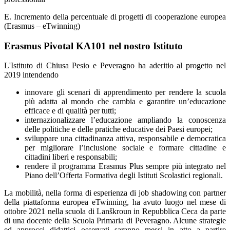
E. Incremento della percentuale di progetti di cooperazione europea
(Erasmus – eTwinning)
Erasmus Pivotal KA101 nel nostro Istituto
L'Istituto di Chiusa Pesio e Peveragno ha aderitio al progetto nel
2019 intendendo
innovare gli scenari di apprendimento per rendere la scuola
più adatta al mondo che cambia e garantire un’educazione
efficace e di qualità per tutti;
internazionalizzare l’educazione ampliando la conoscenza
delle politiche e delle pratiche educative dei Paesi europei;
sviluppare una cittadinanza attiva, responsabile e democratica
per migliorare l’inclusione sociale e formare cittadine e
cittadini liberi e responsabili;
rendere il programma Erasmus Plus sempre più integrato nel
Piano dell’Offerta Formativa degli Istituti Scolastici regionali.
La mobilità, nella forma di esperienza di job shadowing con partner
della piattaforma europea eTwinning, ha avuto luogo nel mese di
ottobre 2021 nella scuola di Lanškroun in Repubblica Ceca da parte
di una docente della Scuola Primaria di Peveragno. Alcune strategie
ed approcci didattici osservati saranno messi in atto a partire