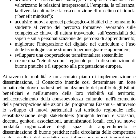
valorizzano le relazioni interpersonali, l’empatia, la tolleranza,
la diversità culturale e la co-costruzione di un clima di fiducia
(“benefit mindset”);
acquisire nuovi approcci pedagogico-didattici che pongano lo
studente al centro del percorso formativo lavorando sulle
competenze chiave di natura trasversale, sull’essenzialità dei
saperi e sulla personalizzazione dei percorsi di apprendimento;
migliorare l'integrazione del digitale nel curriculum e l’uso
delle tecnologie come strumenti per insegnare e apprendere;
sviluppare una cooperazione transfrontaliera sostenibile;
creare una “rete di scopo” regionale per la disseminazione di
buone pratiche e il supporto alla progettazione europea.
Attraverso le mobilità e un accurato piano di implementazione e
disseminazione, il Consorzio intende così determinare un forte
impatto che dovrà tradursi nell'innalzamento del profilo degli istituti
beneficiari e nell'aumento della loro visibilità sul territorio;
nell'accrescimento della consapevolezza culturale; nell'incremento
della partecipazione alle azioni del programma Erasmus+ attraverso
lo sviluppo di nuovi partenariati sul territorio regionale; nella
sensibilizzazione degli stakeholders (dirigenti tecnici e scolastici,
docenti, genitori, associazioni, amministratori locali, ecc.) su nuove
modalità organizzative degli spazi di apprendimento e
disseminazione di buone pratiche; nella circolarità delle competenze
e dei risultati del progetto per influenzare prassi innovative e