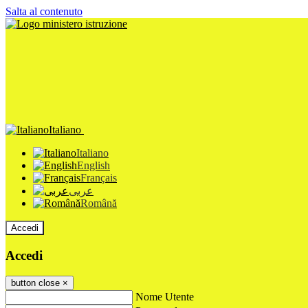
Salta al contenuto
Italiano
Italiano
English
Français
عربى
Română
Accedi
Accedi
button close
×
Nome Utente