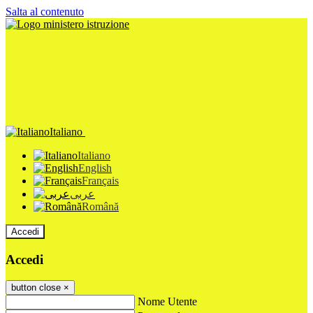
Salta al contenuto
Italiano
Italiano
English
Français
عربى
Română
Accedi
Accedi
button close
×
Nome Utente