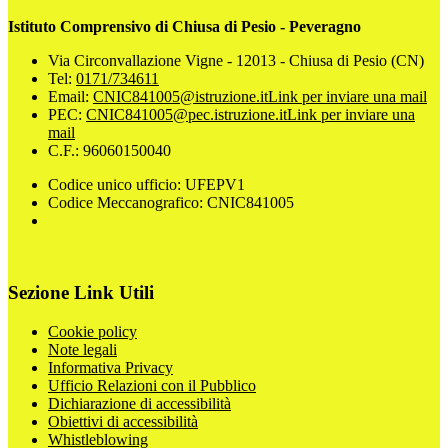
Istituto Comprensivo di Chiusa di Pesio - Peveragno
Via Circonvallazione Vigne - 12013 - Chiusa di Pesio (CN)
Tel:
0171/734611
Email:
CNIC841005@istruzione.it
Link per inviare una mail
PEC:
CNIC841005@pec.istruzione.it
Link per inviare una
mail
C.F.: 96060150040
Codice unico ufficio: UFEPV1
Codice Meccanografico: CNIC841005
Sezione Link Utili
Cookie policy
Note legali
Informativa Privacy
Ufficio Relazioni con il Pubblico
Dichiarazione di accessibilità
Obiettivi di accessibilità
Whistleblowing