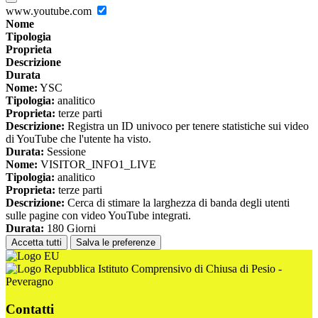
www.youtube.com
Nome
Tipologia
Proprieta
Descrizione
Durata
Nome:
YSC
Tipologia:
analitico
Proprieta:
terze parti
Descrizione:
Registra un ID univoco per tenere statistiche sui video
di YouTube che l'utente ha visto.
Durata:
Sessione
Nome:
VISITOR_INFO1_LIVE
Tipologia:
analitico
Proprieta:
terze parti
Descrizione:
Cerca di stimare la larghezza di banda degli utenti
sulle pagine con video YouTube integrati.
Durata:
180 Giorni
Accetta tutti
Salva le preferenze
Istituto Comprensivo di Chiusa di Pesio -
Peveragno
Contatti