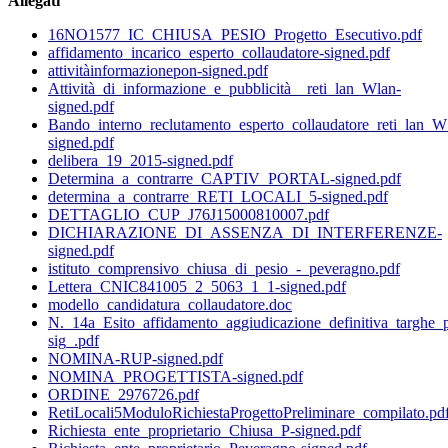
Allegati
16NO1577_IC_CHIUSA_PESIO_Progetto_Esecutivo.pdf
affidamento_incarico_esperto_collaudatore-signed.pdf
attivitàinformazionepon-signed.pdf
Attività_di_informazione_e_pubblicità__reti_lan_Wlan-
signed.pdf
Bando_interno_reclutamento_esperto_collaudatore_reti_lan_
signed.pdf
delibera_19_2015-signed.pdf
Determina_a_contrarre_CAPTIV_PORTAL-signed.pdf
determina_a_contrarre_RETI_LOCALI_5-signed.pdf
DETTAGLIO_CUP_J76J15000810007.pdf
DICHIARAZIONE_DI_ASSENZA_DI_INTERFERENZE-
signed.pdf
istituto_comprensivo_chiusa_di_pesio_-_peveragno.pdf
Lettera_CNIC841005_2_5063_1_1-signed.pdf
modello_candidatura_collaudatore.doc
N._14a_Esito_affidamento_aggiudicazione_definitiva_targhe_pu
sig_.pdf
NOMINA-RUP-signed.pdf
NOMINA_PROGETTISTA-signed.pdf
ORDINE_2976726.pdf
RetiLocali5ModuloRichiestaProgettoPreliminare_compilato.pd
Richiesta_ente_proprietario_Chiusa_P-signed.pdf