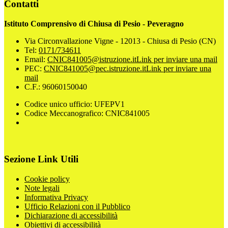
Contatti
Istituto Comprensivo di Chiusa di Pesio - Peveragno
Via Circonvallazione Vigne - 12013 - Chiusa di Pesio (CN)
Tel:
0171/734611
Email:
CNIC841005@istruzione.it
Link per inviare una mail
PEC:
CNIC841005@pec.istruzione.it
Link per inviare una
mail
C.F.: 96060150040
Codice unico ufficio: UFEPV1
Codice Meccanografico: CNIC841005
Sezione Link Utili
Cookie policy
Note legali
Informativa Privacy
Ufficio Relazioni con il Pubblico
Dichiarazione di accessibilità
Obiettivi di accessibilità