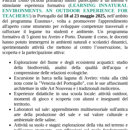
Patrizia Dutto (scuola primaria) hanno partecipato a un’intensa e
stimolante esperienza formativa (
LEARNING INNATURAL
ENVIRONMENTS. AN OUTDOOR EXPERIENCE FOR
TEACHERS!
) in Portogallo dal
18 al 23 maggio 2025,
nell’ambito
del programma Erasmus+, volta a promuovere l'apprendimento
all'aperto come strumento per sviluppare competenze trasversali e
rafforzare il legame tra studenti e ambiente. Un programma
formativo di 5 giorni tra Aveiro e Porto. Durante il corso, le docenti
hanno potuto immergersi in ambienti naturali e scolastici dinamici,
sperimentando attività che mettono al centro l’osservazione, la
scoperta e la partecipazione attiva:
Esplorazione del fiume e degli ecosistemi acquatici: studio
della biodiversità, analisi della qualità dell'acqua e
comprensione delle relazioni ecologiche.
Escursione in barca nella laguna di Aveiro: visita alla città
nota come la "Venezia del Portogallo", con le sue affascinanti
architetture in stile Art Nouveau e i tradizionali moliceiros.
Esperienze didattiche in una scuola locale: attività outdoor,
momenti di gioco e scoperta con alunni e insegnanti del
territorio.
Laboratori sul sale: apprendimento multisensoriale sull'antica
arte della produzione del sale e sul valore culturale e
ambientale delle saline.
Attività su suolo e stagni: esplorazione della vita nel terreno e