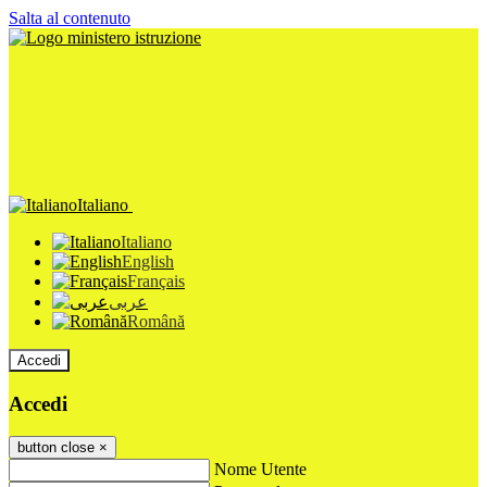
Salta al contenuto
Italiano
Italiano
English
Français
عربى
Română
Accedi
Accedi
button close
×
Nome Utente