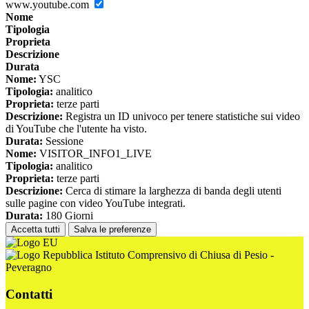
www.youtube.com
Nome
Tipologia
Proprieta
Descrizione
Durata
Nome:
YSC
Tipologia:
analitico
Proprieta:
terze parti
Descrizione:
Registra un ID univoco per tenere statistiche sui video
di YouTube che l'utente ha visto.
Durata:
Sessione
Nome:
VISITOR_INFO1_LIVE
Tipologia:
analitico
Proprieta:
terze parti
Descrizione:
Cerca di stimare la larghezza di banda degli utenti
sulle pagine con video YouTube integrati.
Durata:
180 Giorni
Accetta tutti
Salva le preferenze
Istituto Comprensivo di Chiusa di Pesio -
Peveragno
Contatti