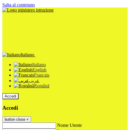
Salta al contenuto
Italiano
Italiano
English
Français
عربى
Română
Accedi
Accedi
button close
×
Nome Utente