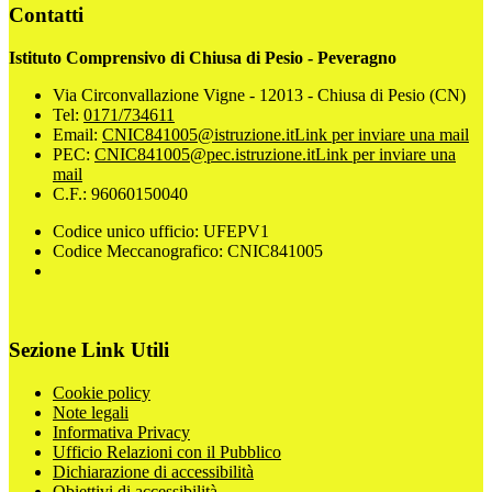
Contatti
Istituto Comprensivo di Chiusa di Pesio - Peveragno
Via Circonvallazione Vigne - 12013 - Chiusa di Pesio (CN)
Tel:
0171/734611
Email:
CNIC841005@istruzione.it
Link per inviare una mail
PEC:
CNIC841005@pec.istruzione.it
Link per inviare una
mail
C.F.: 96060150040
Codice unico ufficio: UFEPV1
Codice Meccanografico: CNIC841005
Sezione Link Utili
Cookie policy
Note legali
Informativa Privacy
Ufficio Relazioni con il Pubblico
Dichiarazione di accessibilità
Obiettivi di accessibilità