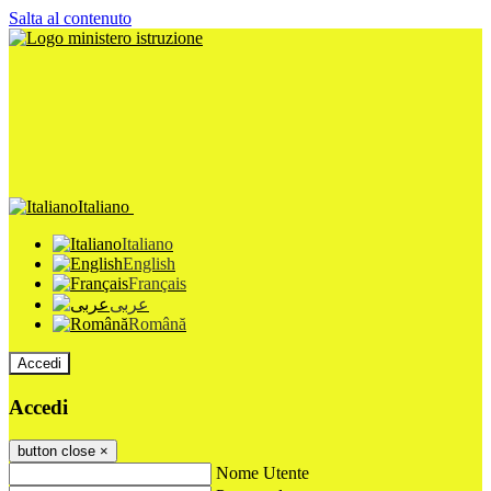
Salta al contenuto
Italiano
Italiano
English
Français
عربى
Română
Accedi
Accedi
button close
×
Nome Utente