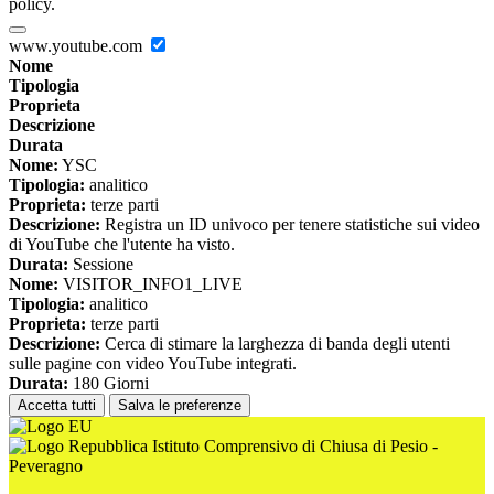
policy.
www.youtube.com
Nome
Tipologia
Proprieta
Descrizione
Durata
Nome:
YSC
Tipologia:
analitico
Proprieta:
terze parti
Descrizione:
Registra un ID univoco per tenere statistiche sui video
di YouTube che l'utente ha visto.
Durata:
Sessione
Nome:
VISITOR_INFO1_LIVE
Tipologia:
analitico
Proprieta:
terze parti
Descrizione:
Cerca di stimare la larghezza di banda degli utenti
sulle pagine con video YouTube integrati.
Durata:
180 Giorni
Accetta tutti
Salva le preferenze
Istituto Comprensivo di Chiusa di Pesio -
Peveragno