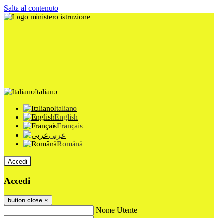
Salta al contenuto
Italiano
Italiano
English
Français
عربى
Română
Accedi
Accedi
button close
×
Nome Utente