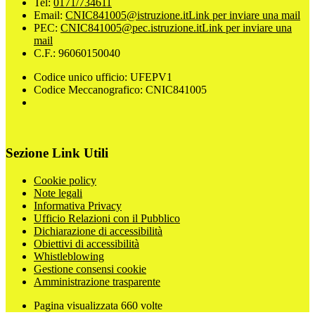
Tel:
0171/734611
Email:
CNIC841005@istruzione.it
Link per inviare una mail
PEC:
CNIC841005@pec.istruzione.it
Link per inviare una
mail
C.F.: 96060150040
Codice unico ufficio: UFEPV1
Codice Meccanografico: CNIC841005
Sezione Link Utili
Cookie policy
Note legali
Informativa Privacy
Ufficio Relazioni con il Pubblico
Dichiarazione di accessibilità
Obiettivi di accessibilità
Whistleblowing
Gestione consensi cookie
Amministrazione trasparente
Pagina visualizzata
660
volte