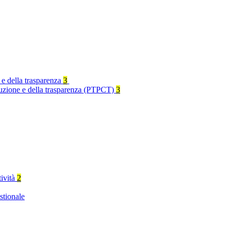
 e della trasparenza
3
rruzione e della trasparenza (PTPCT)
3
tività
2
stionale