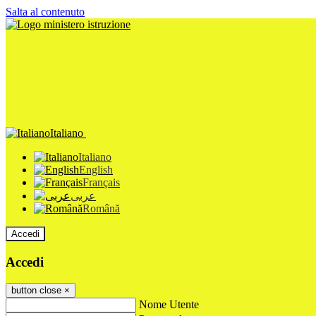
Salta al contenuto
Italiano
Italiano
English
Français
عربى
Română
Accedi
Accedi
button close
×
Nome Utente