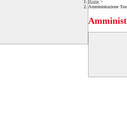
Home
>
Amministrazione Tra
Amministr