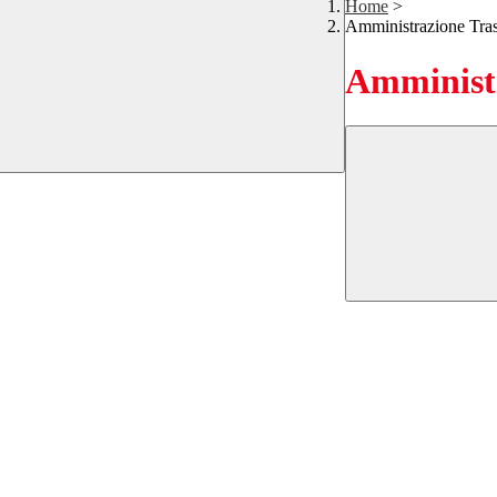
Home
>
Amministrazione Tra
Amministr