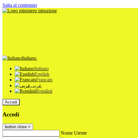
Salta al contenuto
Italiano
Italiano
English
Français
عربى
Română
Accedi
Accedi
button close
×
Nome Utente