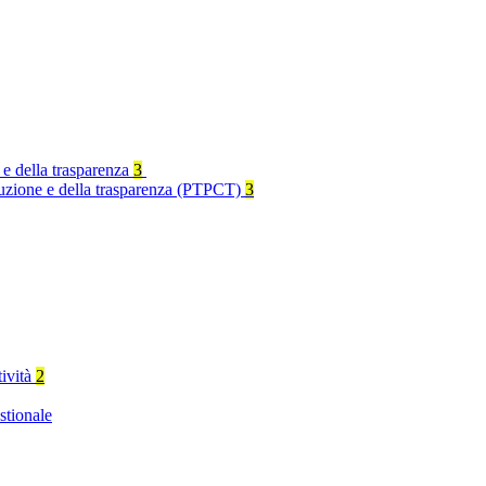
 e della trasparenza
3
rruzione e della trasparenza (PTPCT)
3
tività
2
stionale