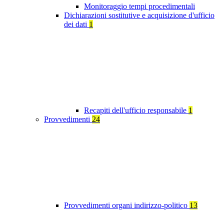
Monitoraggio tempi procedimentali
Dichiarazioni sostitutive e acquisizione d'ufficio
dei dati
1
Recapiti dell'ufficio responsabile
1
Provvedimenti
24
Provvedimenti organi indirizzo-politico
13