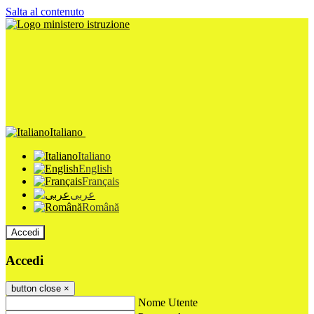
Salta al contenuto
Italiano
Italiano
English
Français
عربى
Română
Accedi
Accedi
button close
×
Nome Utente