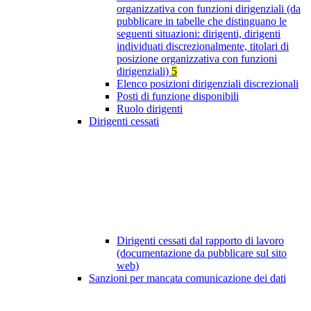
organizzativa con funzioni dirigenziali (da
pubblicare in tabelle che distinguano le
seguenti situazioni: dirigenti, dirigenti
individuati discrezionalmente, titolari di
posizione organizzativa con funzioni
dirigenziali)
5
Elenco posizioni dirigenziali discrezionali
Posti di funzione disponibili
Ruolo dirigenti
Dirigenti cessati
Dirigenti cessati dal rapporto di lavoro
(documentazione da pubblicare sul sito
web)
Sanzioni per mancata comunicazione dei dati