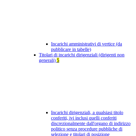
Incarichi amministrativi di vertice (da
pubblicare in tabelle)
Titolari di incarichi dirigenziali (dirigenti non
generali)
5
Incarichi dirigenziali, a qualsiasi titolo
conferiti, ivi inclusi quelli conferiti
discrezionalmente dall'organo di indirizzo
politico senza procedure pubbliche di
selezione e titolari di posizione