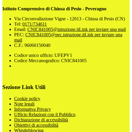
Istituto Comprensivo di Chiusa di Pesio - Peveragno
Via Circonvallazione Vigne - 12013 - Chiusa di Pesio (CN)
Tel:
0171/734611
Email:
CNIC841005@istruzione.it
Link per inviare una mail
PEC:
CNIC841005@pec.istruzione.it
Link per inviare una
mail
C.F.: 96060150040
Codice unico ufficio: UFEPV1
Codice Meccanografico: CNIC841005
Sezione Link Utili
Cookie policy
Note legali
Informativa Privacy
Ufficio Relazioni con il Pubblico
Dichiarazione di accessibilità
Obiettivi di accessibilità
Whistleblowing