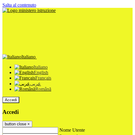
Salta al contenuto
Italiano
Italiano
English
Français
عربى
Română
Accedi
Accedi
button close
×
Nome Utente