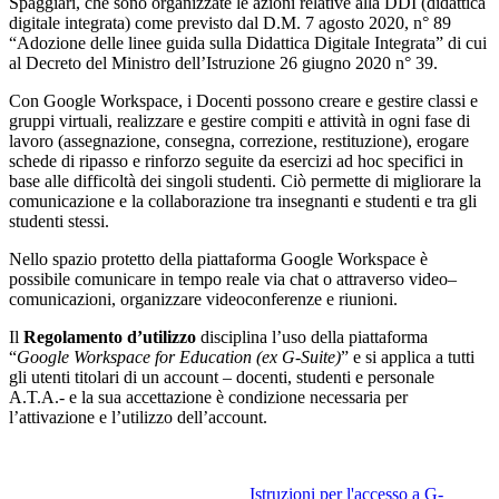
Spaggiari, che sono organizzate le azioni relative alla DDI (didattica
digitale integrata) come previsto dal D.M. 7 agosto 2020, n° 89
“Adozione delle linee guida sulla Didattica Digitale Integrata” di cui
al Decreto del Ministro dell’Istruzione 26 giugno 2020 n° 39.
Con Google Workspace, i Docenti possono creare e gestire classi e
gruppi virtuali, realizzare e gestire compiti e attività in ogni fase di
lavoro (assegnazione, consegna, correzione, restituzione), erogare
schede di ripasso e rinforzo seguite da esercizi ad hoc specifici in
base alle difficoltà dei singoli studenti. Ciò permette di migliorare la
comunicazione e la collaborazione tra insegnanti e studenti e tra gli
studenti stessi.
Nello spazio protetto della piattaforma Google Workspace è
possibile comunicare in tempo reale via chat o attraverso video–
comunicazioni, organizzare videoconferenze e riunioni.
Il
Regolamento d’utilizzo
disciplina l’uso della piattaforma
“
Google Workspace for Education (ex G-Suite)
” e si applica a tutti
gli utenti titolari di un account – docenti, studenti e personale
A.T.A.- e la sua accettazione è condizione necessaria per
l’attivazione e l’utilizzo dell’account.
Istruzioni per l'accesso a G-