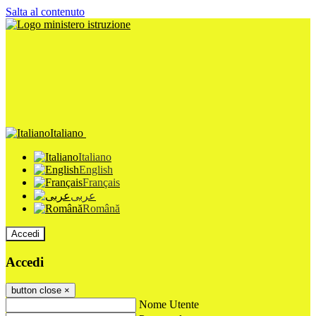
Salta al contenuto
Italiano
Italiano
English
Français
عربى
Română
Accedi
Accedi
button close
×
Nome Utente