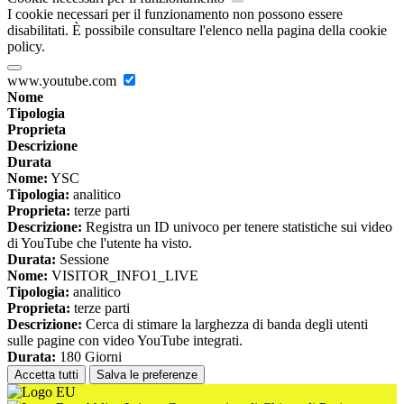
I cookie necessari per il funzionamento non possono essere
disabilitati. È possibile consultare l'elenco nella pagina della cookie
policy.
www.youtube.com
Nome
Tipologia
Proprieta
Descrizione
Durata
Nome:
YSC
Tipologia:
analitico
Proprieta:
terze parti
Descrizione:
Registra un ID univoco per tenere statistiche sui video
di YouTube che l'utente ha visto.
Durata:
Sessione
Nome:
VISITOR_INFO1_LIVE
Tipologia:
analitico
Proprieta:
terze parti
Descrizione:
Cerca di stimare la larghezza di banda degli utenti
sulle pagine con video YouTube integrati.
Durata:
180 Giorni
Accetta tutti
Salva le preferenze