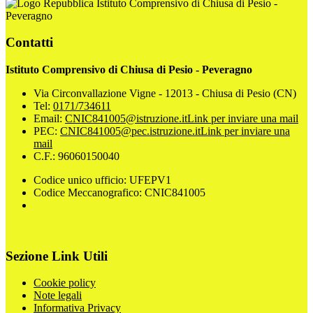
Istituto Comprensivo di Chiusa di Pesio -
Peveragno
Contatti
Istituto Comprensivo di Chiusa di Pesio - Peveragno
Via Circonvallazione Vigne - 12013 - Chiusa di Pesio (CN)
Tel:
0171/734611
Email:
CNIC841005@istruzione.it
Link per inviare una mail
PEC:
CNIC841005@pec.istruzione.it
Link per inviare una
mail
C.F.: 96060150040
Codice unico ufficio: UFEPV1
Codice Meccanografico: CNIC841005
Sezione Link Utili
Cookie policy
Note legali
Informativa Privacy