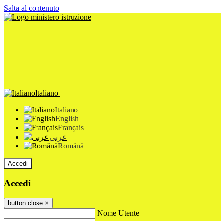
Salta al contenuto
Italiano
Italiano
English
Français
عربى
Română
Accedi
Accedi
button close
×
Nome Utente