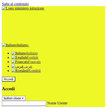
Salta al contenuto
Italiano
Italiano
English
Français
عربى
Română
Accedi
Accedi
button close
×
Nome Utente