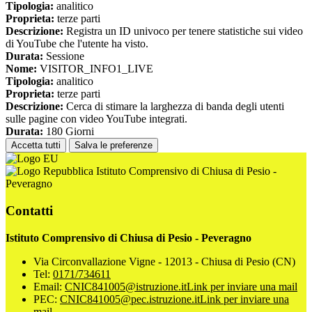
Tipologia:
analitico
Proprieta:
terze parti
Descrizione:
Registra un ID univoco per tenere statistiche sui video
di YouTube che l'utente ha visto.
Durata:
Sessione
Nome:
VISITOR_INFO1_LIVE
Tipologia:
analitico
Proprieta:
terze parti
Descrizione:
Cerca di stimare la larghezza di banda degli utenti
sulle pagine con video YouTube integrati.
Durata:
180 Giorni
Accetta tutti
Salva le preferenze
Istituto Comprensivo di Chiusa di Pesio -
Peveragno
Contatti
Istituto Comprensivo di Chiusa di Pesio - Peveragno
Via Circonvallazione Vigne - 12013 - Chiusa di Pesio (CN)
Tel:
0171/734611
Email:
CNIC841005@istruzione.it
Link per inviare una mail
PEC:
CNIC841005@pec.istruzione.it
Link per inviare una
mail