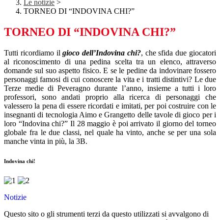
Le notizie
>
TORNEO DI “INDOVINA CHI?”
TORNEO DI “INDOVINA CHI?”
Tutti ricordiamo il
gioco dell’Indovina chi?
, che sfida due giocatori
al riconoscimento di una pedina scelta tra un elenco, attraverso
domande sul suo aspetto fisico. E se le pedine da indovinare fossero
personaggi famosi di cui conoscere la vita e i tratti distintivi? Le due
Terze medie di Peveragno durante l’anno, insieme a tutti i loro
professori, sono andati proprio alla ricerca di personaggi che
valessero la pena di essere ricordati e imitati, per poi costruire con le
insegnanti di tecnologia Aimo e Grangetto delle tavole di gioco per i
loro “Indovina chi?” Il 28 maggio è poi arrivato il giorno del torneo
globale fra le due classi, nel quale ha vinto, anche se per una sola
manche vinta in più, la 3B.
Indovina chi!
Notizie
Questo sito o gli strumenti terzi da questo utilizzati si avvalgono di