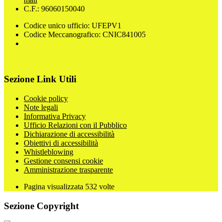
C.F.: 96060150040
Codice unico ufficio: UFEPV1
Codice Meccanografico: CNIC841005
Sezione Link Utili
Cookie policy
Note legali
Informativa Privacy
Ufficio Relazioni con il Pubblico
Dichiarazione di accessibilità
Obiettivi di accessibilità
Whistleblowing
Gestione consensi cookie
Amministrazione trasparente
Pagina visualizzata
532
volte
Sezione Copyright