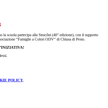
3
o la scuola
partecipa alla Stracôni (
40° edizione)
,
con il supporto
sociazione “Famiglie a Colori ODV” di Chiusa di Pesio.
INIZIATIVA!
lessi.
KIE POLICY
.