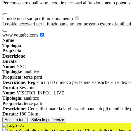
Per conoscere quali sono i cookie necessari al funzionamento potete v
Cookie necessari per il funzionamento
I cookie necessari per il funzionamento non possono essere disabilitati.
www.youtube.com
Nome
Tipologia
Proprieta
Descrizione
Durata
Nome:
YSC
Tipologia:
analitico
Proprieta:
terze parti
Descrizione:
Registra un ID univoco per tenere statistiche sui video d
Durata:
Sessione
Nome:
VISITOR_INFO1_LIVE
Tipologia:
analitico
Proprieta:
terze parti
Descrizione:
Cerca di stimare la larghezza di banda degli utenti sulle
Durata:
180 Giorni
Accetta tutti
Salva le preferenze
Istituto Comprensivo di Chiusa di Pesio - Pever