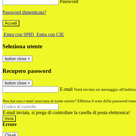
Password
Password dimenticata?
-
Entra con SPID
Entra con CIE
Seleziona utente
button close
×
Recupero password
button close
×
E-mail
Verrà inviato un messaggio all'indirizz
Non hai una e-mail associata al nome utente? Effettua il reset della password tram
E-mail inviata, si prega di controllare la casella di posta elettronica!
Errore
Chiudi