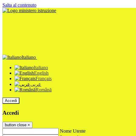
Salta al contenuto
Italiano
Italiano
English
Français
عربى
Română
Accedi
Accedi
button close
×
Nome Utente