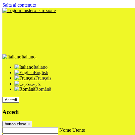
Salta al contenuto
Italiano
Italiano
English
Français
عربى
Română
Accedi
Accedi
button close
×
Nome Utente