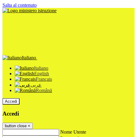
Salta al contenuto
Italiano
Italiano
English
Français
عربى
Română
Accedi
Accedi
button close
×
Nome Utente