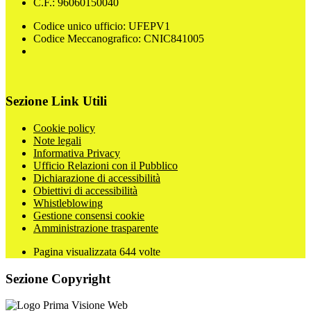
C.F.: 96060150040
Codice unico ufficio: UFEPV1
Codice Meccanografico: CNIC841005
Sezione Link Utili
Cookie policy
Note legali
Informativa Privacy
Ufficio Relazioni con il Pubblico
Dichiarazione di accessibilità
Obiettivi di accessibilità
Whistleblowing
Gestione consensi cookie
Amministrazione trasparente
Pagina visualizzata
644
volte
Sezione Copyright