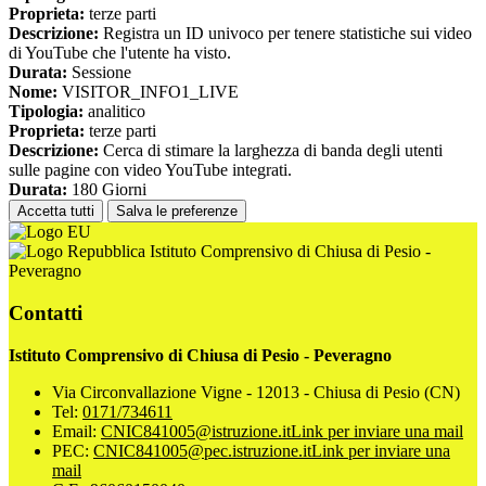
Proprieta:
terze parti
Descrizione:
Registra un ID univoco per tenere statistiche sui video
di YouTube che l'utente ha visto.
Durata:
Sessione
Nome:
VISITOR_INFO1_LIVE
Tipologia:
analitico
Proprieta:
terze parti
Descrizione:
Cerca di stimare la larghezza di banda degli utenti
sulle pagine con video YouTube integrati.
Durata:
180 Giorni
Accetta tutti
Salva le preferenze
Istituto Comprensivo di Chiusa di Pesio -
Peveragno
Contatti
Istituto Comprensivo di Chiusa di Pesio - Peveragno
Via Circonvallazione Vigne - 12013 - Chiusa di Pesio (CN)
Tel:
0171/734611
Email:
CNIC841005@istruzione.it
Link per inviare una mail
PEC:
CNIC841005@pec.istruzione.it
Link per inviare una
mail