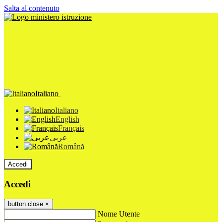
Salta al contenuto
Italiano
Italiano
English
Français
عربى
Română
Accedi
Accedi
button close
×
Nome Utente