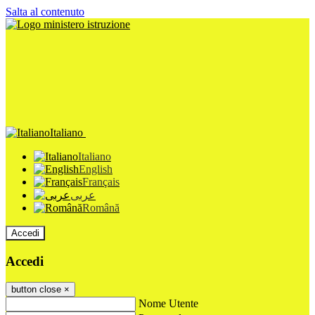
Salta al contenuto
Italiano
Italiano
English
Français
عربى
Română
Accedi
Accedi
button close
×
Nome Utente