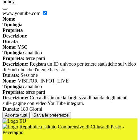
policy.
www.youtube.com
Nome
Tipologia
Proprieta
Descrizione
Durata
Nome:
YSC
Tipologia:
analitico
Proprieta:
terze parti
Descrizione:
Registra un ID univoco per tenere statistiche sui video
di YouTube che l'utente ha visto.
Durata:
Sessione
Nome:
VISITOR_INFO1_LIVE
Tipologia:
analitico
Proprieta:
terze parti
Descrizione:
Cerca di stimare la larghezza di banda degli utenti
sulle pagine con video YouTube integrati.
Durata:
180 Giorni
Accetta tutti
Salva le preferenze
Istituto Comprensivo di Chiusa di Pesio -
Peveragno