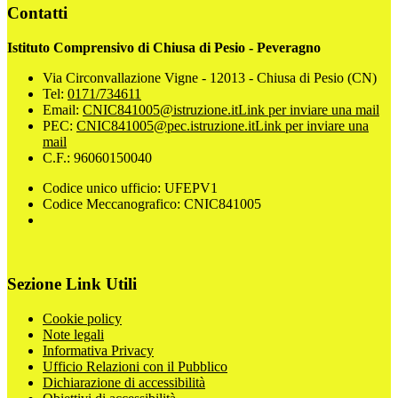
Contatti
Istituto Comprensivo di Chiusa di Pesio - Peveragno
Via Circonvallazione Vigne - 12013 - Chiusa di Pesio (CN)
Tel:
0171/734611
Email:
CNIC841005@istruzione.it
Link per inviare una mail
PEC:
CNIC841005@pec.istruzione.it
Link per inviare una
mail
C.F.: 96060150040
Codice unico ufficio: UFEPV1
Codice Meccanografico: CNIC841005
Sezione Link Utili
Cookie policy
Note legali
Informativa Privacy
Ufficio Relazioni con il Pubblico
Dichiarazione di accessibilità