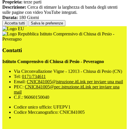
Proprieta:
terze parti
Descrizione:
Cerca di stimare la larghezza di banda degli utenti
sulle pagine con video YouTube integrati.
Durata:
180 Giorni
Accetta tutti
Salva le preferenze
Istituto Comprensivo di Chiusa di Pesio -
Peveragno
Contatti
Istituto Comprensivo di Chiusa di Pesio - Peveragno
Via Circonvallazione Vigne - 12013 - Chiusa di Pesio (CN)
Tel:
0171/734611
Email:
CNIC841005@istruzione.it
Link per inviare una mail
PEC:
CNIC841005@pec.istruzione.it
Link per inviare una
mail
C.F.: 96060150040
Codice unico ufficio: UFEPV1
Codice Meccanografico: CNIC841005