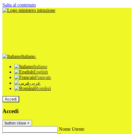
Salta al contenuto
Italiano
Italiano
English
Français
عربى
Română
Accedi
Accedi
button close
×
Nome Utente