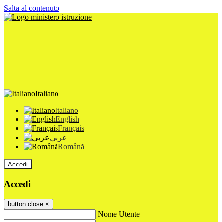
Salta al contenuto
Italiano
Italiano
English
Français
عربى
Română
Accedi
Accedi
button close
×
Nome Utente