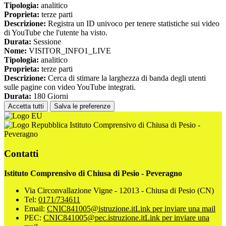
Tipologia:
analitico
Proprieta:
terze parti
Descrizione:
Registra un ID univoco per tenere statistiche sui video
di YouTube che l'utente ha visto.
Durata:
Sessione
Nome:
VISITOR_INFO1_LIVE
Tipologia:
analitico
Proprieta:
terze parti
Descrizione:
Cerca di stimare la larghezza di banda degli utenti
sulle pagine con video YouTube integrati.
Durata:
180 Giorni
Accetta tutti
Salva le preferenze
Istituto Comprensivo di Chiusa di Pesio -
Peveragno
Contatti
Istituto Comprensivo di Chiusa di Pesio - Peveragno
Via Circonvallazione Vigne - 12013 - Chiusa di Pesio (CN)
Tel:
0171/734611
Email:
CNIC841005@istruzione.it
Link per inviare una mail
PEC:
CNIC841005@pec.istruzione.it
Link per inviare una