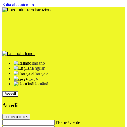
Salta al contenuto
Italiano
Italiano
English
Français
عربى
Română
Accedi
Accedi
button close
×
Nome Utente