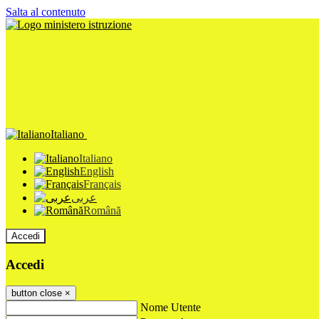
Salta al contenuto
Italiano
Italiano
English
Français
عربى
Română
Accedi
Accedi
button close
×
Nome Utente