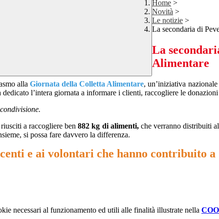
Home
>
Novità
>
Le notizie
>
La secondaria di Peve
La secondaria
Alimentare
iasmo alla
Giornata della Colletta Alimentare
, un’iniziativa nazional
 dedicato l’intera giornata a informare i clienti, raccogliere le donazion
 condivisione.
 riusciti a raccogliere ben
882 kg di alimenti,
che verranno distribuiti a
nsieme, si possa fare davvero la differenza.
docenti e ai volontari che hanno contribuito a
kie necessari al funzionamento ed utili alle finalità illustrate nella
COO