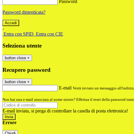
Password
Password dimenticata?
-
Entra con SPID
Entra con CIE
Seleziona utente
button close
×
Recupero password
button close
×
E-mail
Verrà inviato un messaggio all'indirizz
Non hai una e-mail associata al nome utente? Effettua il reset della password tram
E-mail inviata, si prega di controllare la casella di posta elettronica!
Errore
Chiudi