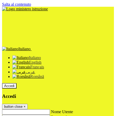
Salta al contenuto
Italiano
Italiano
English
Français
عربى
Română
Accedi
Accedi
button close
×
Nome Utente