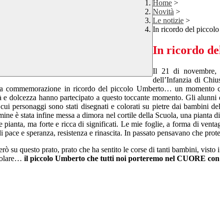
Home
>
Novità
>
Le notizie
>
In ricordo del piccol
In ricordo de
Il 21 di novembre, n
dell’Infanzia di Chiu
la commemorazione in ricordo del piccolo Umberto… un momento che h
lità e dolcezza hanno partecipato a questo toccante momento. Gli alunni 
 cui personaggi sono stati disegnati e colorati su pietre dai bambini de
ine è stata infine messa a dimora nel cortile della Scuola, una pianta
ianta, ma forte e ricca di significati. Le mie foglie, a forma di ventagl
i pace e speranza, resistenza e rinascita. In passato pensavano che prote
ò su questo prato, prato che ha sentito le corse di tanti bambini, visto i
icolare…
il piccolo Umberto che tutti noi porteremo nel CUORE c