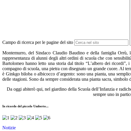
Campo di ricerca per le pagine del sito
Montemurro, del Sindaco Claudio Baudino e della famiglia Orrù, 
rappresentanza di alunni degli altri ordini di scuola che con sensibi
Bartolomeo hanno letto una storia dal titolo “L’albero dei ricordi”, i
compagno di scuola, una pietra con disegnato un grande cuore. Al term
è Ginkgo biloba o albicocco d’argento: sono una pianta, una semplice p
delle stagioni. Sono da sempre considerata una pianta sacra, simbolo d
Da oggi abiterò qui, nel giardino della Scuola dell’Infanzia e radicher
sempre uno in part
In ricordo del piccolo Umberto...
Notizie