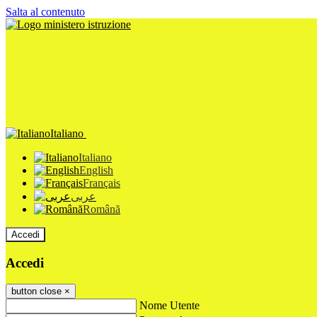
Salta al contenuto
Italiano
Italiano
English
Français
عربى
Română
Accedi
Accedi
button close
×
Nome Utente