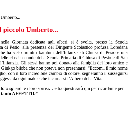
o Umberto...
l piccolo Umberto...
ella Giornata dedicata agli alberi, si è svolta, presso la Scuola
sa di Pesio, alla presenza del Dirigente Scolastico prof.ssa Loredana
a visto riuniti i bambini dell’Infanzia di Chiusa di Pesio e una
delle classi seconde della Scuola Primaria di Chiusa di Pesio e di San
ll’Infanzia. Gli stessi hanno poi donato alla famiglia del loro amico e
 di Ginkgo biloba che non poteva non presentarsi: “Eccomi, il mio nome
io, con il loro incredibile cambio di colore, segneranno il susseguirsi
ggessi da ogni male e che incarnassi l’Albero della Vita.
 loro sguardi e i loro sorrisi… e tra questi sarò qui per ricordarne per
on tanto AFFETTO.”