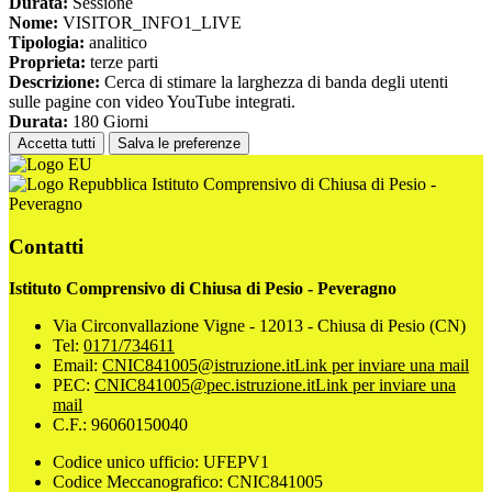
Durata:
Sessione
Nome:
VISITOR_INFO1_LIVE
Tipologia:
analitico
Proprieta:
terze parti
Descrizione:
Cerca di stimare la larghezza di banda degli utenti
sulle pagine con video YouTube integrati.
Durata:
180 Giorni
Accetta tutti
Salva le preferenze
Istituto Comprensivo di Chiusa di Pesio -
Peveragno
Contatti
Istituto Comprensivo di Chiusa di Pesio - Peveragno
Via Circonvallazione Vigne - 12013 - Chiusa di Pesio (CN)
Tel:
0171/734611
Email:
CNIC841005@istruzione.it
Link per inviare una mail
PEC:
CNIC841005@pec.istruzione.it
Link per inviare una
mail
C.F.: 96060150040
Codice unico ufficio: UFEPV1
Codice Meccanografico: CNIC841005