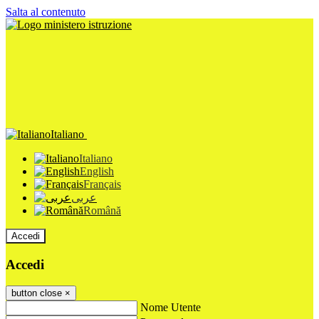
Salta al contenuto
Italiano
Italiano
English
Français
عربى
Română
Accedi
Accedi
button close
×
Nome Utente