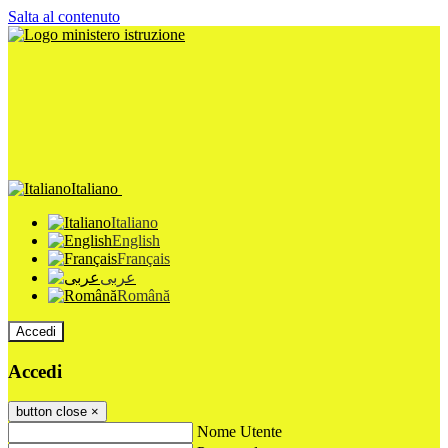
Salta al contenuto
Italiano
Italiano
English
Français
عربى
Română
Accedi
Accedi
button close
×
Nome Utente