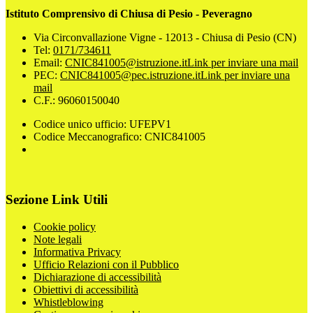
Istituto Comprensivo di Chiusa di Pesio - Peveragno
Via Circonvallazione Vigne - 12013 - Chiusa di Pesio (CN)
Tel:
0171/734611
Email:
CNIC841005@istruzione.it
Link per inviare una mail
PEC:
CNIC841005@pec.istruzione.it
Link per inviare una
mail
C.F.: 96060150040
Codice unico ufficio: UFEPV1
Codice Meccanografico: CNIC841005
Sezione Link Utili
Cookie policy
Note legali
Informativa Privacy
Ufficio Relazioni con il Pubblico
Dichiarazione di accessibilità
Obiettivi di accessibilità
Whistleblowing