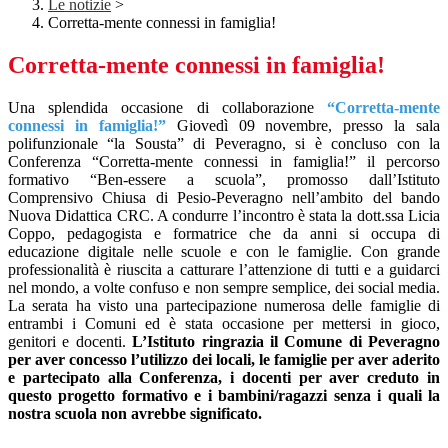
Le notizie
>
Corretta-mente connessi in famiglia!
Corretta-mente connessi in famiglia!
Una splendida occasione di collaborazione
“Corretta-mente
connessi in famiglia!”
Giovedì 09 novembre, presso la sala
polifunzionale “la Sousta” di Peveragno, si è concluso con la
Conferenza “Corretta-mente connessi in famiglia!” il percorso
formativo “Ben-essere a scuola”, promosso dall’Istituto
Comprensivo Chiusa di Pesio-Peveragno nell’ambito del bando
Nuova Didattica CRC. A condurre l’incontro è stata la dott.ssa Licia
Coppo, pedagogista e formatrice che da anni si occupa di
educazione digitale nelle scuole e con le famiglie. Con grande
professionalità è riuscita a catturare l’attenzione di tutti e a guidarci
nel mondo, a volte confuso e non sempre semplice, dei social media.
La serata ha visto una partecipazione numerosa delle famiglie di
entrambi i Comuni ed è stata occasione per mettersi in gioco,
genitori e docenti.
L’Istituto ringrazia il Comune di Peveragno
per aver concesso l’utilizzo dei locali, le famiglie per aver aderito
e partecipato alla Conferenza, i docenti per aver creduto in
questo progetto formativo e i bambini/ragazzi senza i quali la
nostra scuola non avrebbe significato.