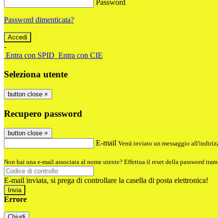
Password
Password dimenticata?
-
Entra con SPID
Entra con CIE
Seleziona utente
button close
×
Recupero password
button close
×
E-mail
Verrà inviato un messaggio all'indirizz
Non hai una e-mail associata al nome utente? Effettua il reset della password tram
E-mail inviata, si prega di controllare la casella di posta elettronica!
Errore
Chiudi