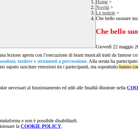
Home
>
Novità
>
Le notizie
>
Che bello suonare in
Che bello su
Giovedì 22 maggio 20
a lezione aperta con l’esecuzione di brani musicali tratti da famose c
sassofoni, tastiere e strumenti a percussione.
Alla serata ha partecipat
 saputo suscitare emozioni tra i partecipanti, ma soprattutto
hanno cond
kie necessari al funzionamento ed utili alle finalità illustrate nella
COO
attaforma e non è possibile disabilitarli.
isionare la
COOKIE POLICY
.