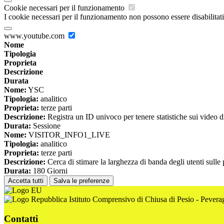
Cookie necessari per il funzionamento
I cookie necessari per il funzionamento non possono essere disabilitati.
www.youtube.com
Nome
Tipologia
Proprieta
Descrizione
Durata
Nome:
YSC
Tipologia:
analitico
Proprieta:
terze parti
Descrizione:
Registra un ID univoco per tenere statistiche sui video d
Durata:
Sessione
Nome:
VISITOR_INFO1_LIVE
Tipologia:
analitico
Proprieta:
terze parti
Descrizione:
Cerca di stimare la larghezza di banda degli utenti sulle
Durata:
180 Giorni
Accetta tutti
Salva le preferenze
Istituto Comprensivo di Chiusa di Pesio - Pever
Contatti