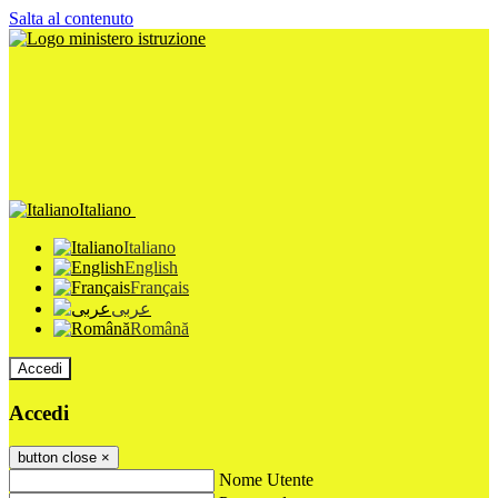
Salta al contenuto
Italiano
Italiano
English
Français
عربى
Română
Accedi
Accedi
button close
×
Nome Utente