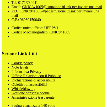
Tel:
0171/734611
Email:
CNIC841005@istruzione.it
Link per inviare una mail
PEC:
CNIC841005@pec.istruzione.it
Link per inviare una
mail
C.F.: 96060150040
Codice unico ufficio: UFEPV1
Codice Meccanografico: CNIC841005
Sezione Link Utili
Cookie policy
Note legali
Informativa Privacy
Ufficio Relazioni con il Pubblico
Dichiarazione di accessibilità
Obiettivi di accessibilità
Whistleblowing
Gestione consensi cookie
Amministrazione trasparente
Pagina visualizzata
148
volte