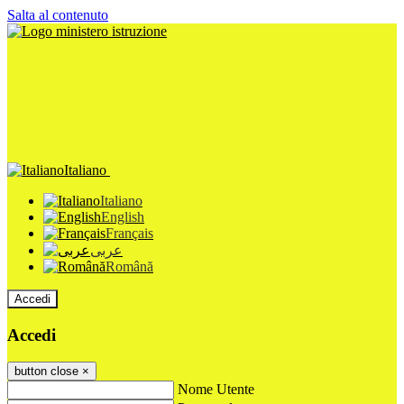
Salta al contenuto
Italiano
Italiano
English
Français
عربى
Română
Accedi
Accedi
button close
×
Nome Utente