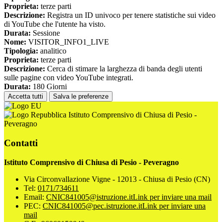
Proprieta:
terze parti
Descrizione:
Registra un ID univoco per tenere statistiche sui video
di YouTube che l'utente ha visto.
Durata:
Sessione
Nome:
VISITOR_INFO1_LIVE
Tipologia:
analitico
Proprieta:
terze parti
Descrizione:
Cerca di stimare la larghezza di banda degli utenti
sulle pagine con video YouTube integrati.
Durata:
180 Giorni
Accetta tutti
Salva le preferenze
Istituto Comprensivo di Chiusa di Pesio -
Peveragno
Contatti
Istituto Comprensivo di Chiusa di Pesio - Peveragno
Via Circonvallazione Vigne - 12013 - Chiusa di Pesio (CN)
Tel:
0171/734611
Email:
CNIC841005@istruzione.it
Link per inviare una mail
PEC:
CNIC841005@pec.istruzione.it
Link per inviare una
mail