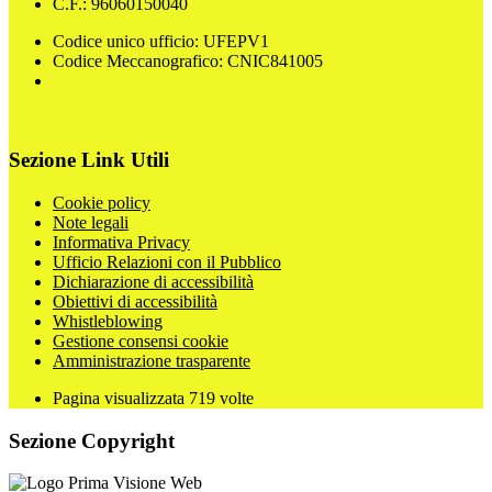
C.F.: 96060150040
Codice unico ufficio: UFEPV1
Codice Meccanografico: CNIC841005
Sezione Link Utili
Cookie policy
Note legali
Informativa Privacy
Ufficio Relazioni con il Pubblico
Dichiarazione di accessibilità
Obiettivi di accessibilità
Whistleblowing
Gestione consensi cookie
Amministrazione trasparente
Pagina visualizzata
719
volte
Sezione Copyright