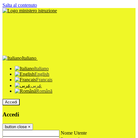
Salta al contenuto
Italiano
Italiano
English
Français
عربى
Română
Accedi
Accedi
button close
×
Nome Utente