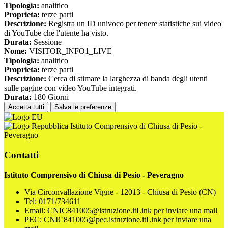
Tipologia:
analitico
Proprieta:
terze parti
Descrizione:
Registra un ID univoco per tenere statistiche sui video
di YouTube che l'utente ha visto.
Durata:
Sessione
Nome:
VISITOR_INFO1_LIVE
Tipologia:
analitico
Proprieta:
terze parti
Descrizione:
Cerca di stimare la larghezza di banda degli utenti
sulle pagine con video YouTube integrati.
Durata:
180 Giorni
Accetta tutti
Salva le preferenze
Istituto Comprensivo di Chiusa di Pesio -
Peveragno
Contatti
Istituto Comprensivo di Chiusa di Pesio - Peveragno
Via Circonvallazione Vigne - 12013 - Chiusa di Pesio (CN)
Tel:
0171/734611
Email:
CNIC841005@istruzione.it
Link per inviare una mail
PEC:
CNIC841005@pec.istruzione.it
Link per inviare una