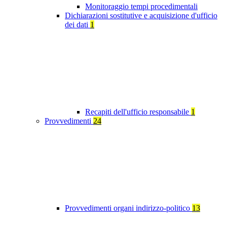
Monitoraggio tempi procedimentali
Dichiarazioni sostitutive e acquisizione d'ufficio
dei dati
1
Recapiti dell'ufficio responsabile
1
Provvedimenti
24
Provvedimenti organi indirizzo-politico
13