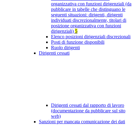
organizzativa con funzioni dirigenziali (da
pubblicare in tabelle che distinguano le
seguenti situazioni: dirigenti, dirigenti
individuati discrezionalmente, titolari di
posizione organizzativa con funzioni
dirigenziali)
5
Elenco posizioni dirigenziali discrezionali
Posti di funzione disponibili
Ruolo dirigenti
Dirigenti cessati
Dirigenti cessati dal rapporto di lavoro
(documentazione da pubblicare sul sito
web)
Sanzioni per mancata comunicazione dei dati