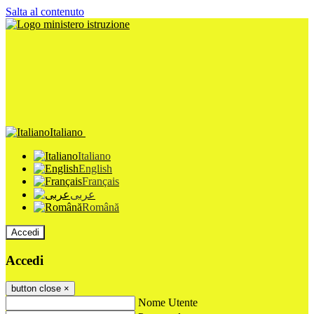
Salta al contenuto
Italiano
Italiano
English
Français
عربى
Română
Accedi
Accedi
button close
×
Nome Utente