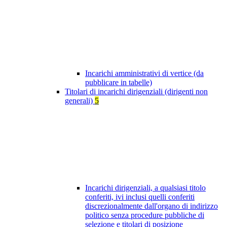
Incarichi amministrativi di vertice (da
pubblicare in tabelle)
Titolari di incarichi dirigenziali (dirigenti non
generali)
5
Incarichi dirigenziali, a qualsiasi titolo
conferiti, ivi inclusi quelli conferiti
discrezionalmente dall'organo di indirizzo
politico senza procedure pubbliche di
selezione e titolari di posizione