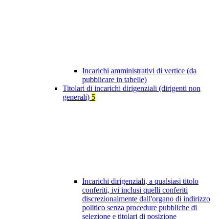
Incarichi amministrativi di vertice (da
pubblicare in tabelle)
Titolari di incarichi dirigenziali (dirigenti non
generali)
5
Incarichi dirigenziali, a qualsiasi titolo
conferiti, ivi inclusi quelli conferiti
discrezionalmente dall'organo di indirizzo
politico senza procedure pubbliche di
selezione e titolari di posizione