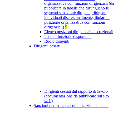
organizzativa con funzioni dirigenziali (da
pubblicare in tabelle che distinguano le
seguenti situazioni: dirigenti, dirigenti
individuati discrezionalmente, titolari di
posizione organizzativa con funzioni
dirigenziali)
5
Elenco posizioni dirigenziali discrezionali
Posti di funzione disponibili
Ruolo dirigenti
Dirigenti cessati
Dirigenti cessati dal rapporto di lavoro
(documentazione da pubblicare sul sito
web)
Sanzioni per mancata comunicazione dei dati