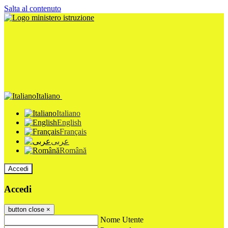
Salta al contenuto
Italiano
Italiano
English
Français
عربى
Română
Accedi
Accedi
button close
×
Nome Utente