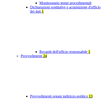
Monitoraggio tempi procedimentali
Dichiarazioni sostitutive e acquisizione d'ufficio
dei dati
1
Recapiti dell'ufficio responsabile
1
Provvedimenti
24
Provvedimenti organi indirizzo-politico
13