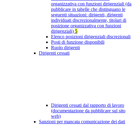
organizzativa con funzioni dirigenziali (da
pubblicare in tabelle che distinguano le
seguenti situazioni: dirigenti, dirigenti
individuati discrezionalmente, titolari di
posizione organizzativa con funzioni
dirigenziali)
5
Elenco posizioni dirigenziali discrezionali
Posti di funzione disponibili
Ruolo dirigenti
Dirigenti cessati
Dirigenti cessati dal rapporto di lavoro
(documentazione da pubblicare sul sito
web)
Sanzioni per mancata comunicazione dei dati