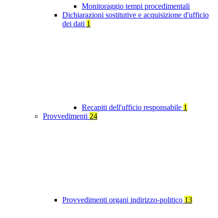
Monitoraggio tempi procedimentali
Dichiarazioni sostitutive e acquisizione d'ufficio
dei dati
1
Recapiti dell'ufficio responsabile
1
Provvedimenti
24
Provvedimenti organi indirizzo-politico
13