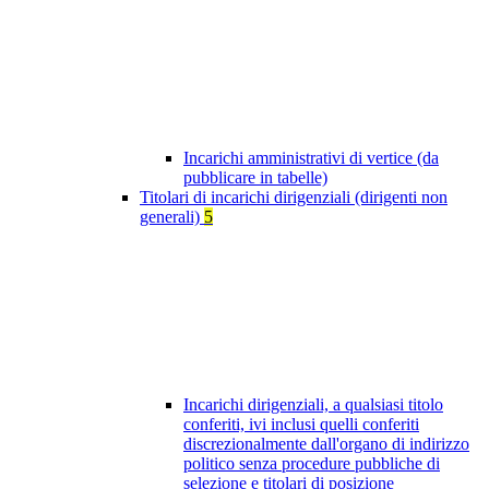
Incarichi amministrativi di vertice (da
pubblicare in tabelle)
Titolari di incarichi dirigenziali (dirigenti non
generali)
5
Incarichi dirigenziali, a qualsiasi titolo
conferiti, ivi inclusi quelli conferiti
discrezionalmente dall'organo di indirizzo
politico senza procedure pubbliche di
selezione e titolari di posizione