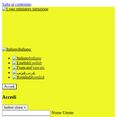
Salta al contenuto
Italiano
Italiano
English
Français
عربى
Română
Accedi
Accedi
button close
×
Nome Utente