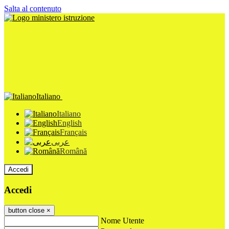
Salta al contenuto
Italiano
Italiano
English
Français
عربى
Română
Accedi
Accedi
button close
×
Nome Utente