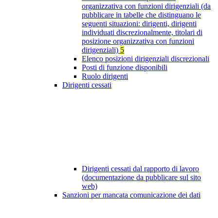
organizzativa con funzioni dirigenziali (da
pubblicare in tabelle che distinguano le
seguenti situazioni: dirigenti, dirigenti
individuati discrezionalmente, titolari di
posizione organizzativa con funzioni
dirigenziali)
5
Elenco posizioni dirigenziali discrezionali
Posti di funzione disponibili
Ruolo dirigenti
Dirigenti cessati
Dirigenti cessati dal rapporto di lavoro
(documentazione da pubblicare sul sito
web)
Sanzioni per mancata comunicazione dei dati