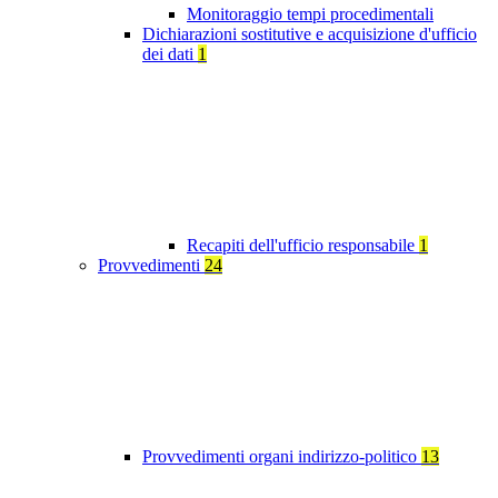
Monitoraggio tempi procedimentali
Dichiarazioni sostitutive e acquisizione d'ufficio
dei dati
1
Recapiti dell'ufficio responsabile
1
Provvedimenti
24
Provvedimenti organi indirizzo-politico
13