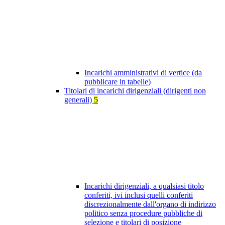
Incarichi amministrativi di vertice (da
pubblicare in tabelle)
Titolari di incarichi dirigenziali (dirigenti non
generali)
5
Incarichi dirigenziali, a qualsiasi titolo
conferiti, ivi inclusi quelli conferiti
discrezionalmente dall'organo di indirizzo
politico senza procedure pubbliche di
selezione e titolari di posizione