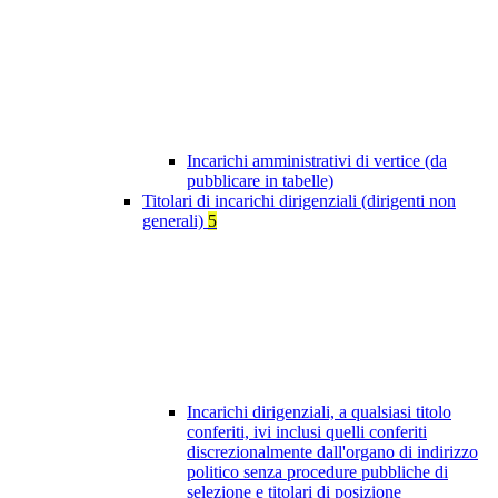
Incarichi amministrativi di vertice (da
pubblicare in tabelle)
Titolari di incarichi dirigenziali (dirigenti non
generali)
5
Incarichi dirigenziali, a qualsiasi titolo
conferiti, ivi inclusi quelli conferiti
discrezionalmente dall'organo di indirizzo
politico senza procedure pubbliche di
selezione e titolari di posizione