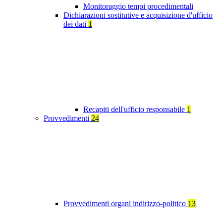
Monitoraggio tempi procedimentali
Dichiarazioni sostitutive e acquisizione d'ufficio
dei dati
1
Recapiti dell'ufficio responsabile
1
Provvedimenti
24
Provvedimenti organi indirizzo-politico
13