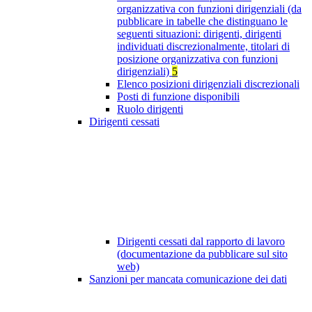
organizzativa con funzioni dirigenziali (da
pubblicare in tabelle che distinguano le
seguenti situazioni: dirigenti, dirigenti
individuati discrezionalmente, titolari di
posizione organizzativa con funzioni
dirigenziali)
5
Elenco posizioni dirigenziali discrezionali
Posti di funzione disponibili
Ruolo dirigenti
Dirigenti cessati
Dirigenti cessati dal rapporto di lavoro
(documentazione da pubblicare sul sito
web)
Sanzioni per mancata comunicazione dei dati