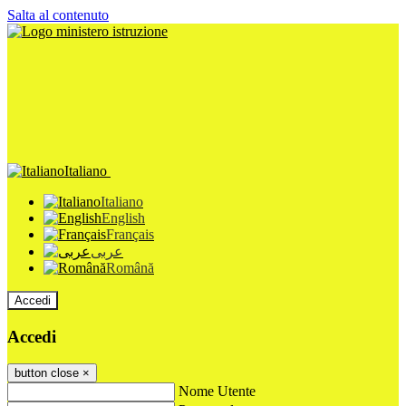
Salta al contenuto
Italiano
Italiano
English
Français
عربى
Română
Accedi
Accedi
button close
×
Nome Utente