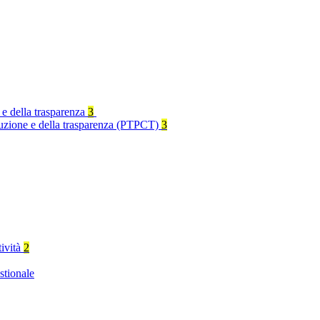
 e della trasparenza
3
rruzione e della trasparenza (PTPCT)
3
tività
2
stionale