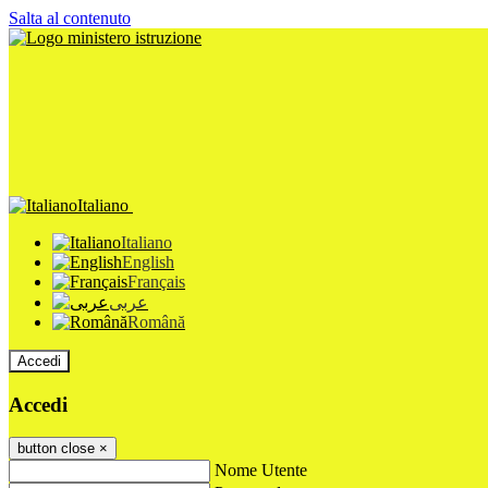
Salta al contenuto
Italiano
Italiano
English
Français
عربى
Română
Accedi
Accedi
button close
×
Nome Utente