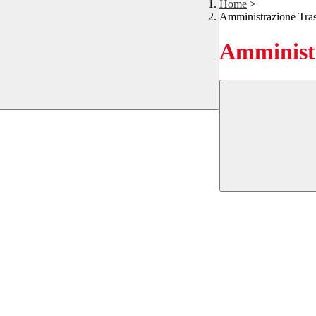
Home
>
Amministrazione Tra
Amministr