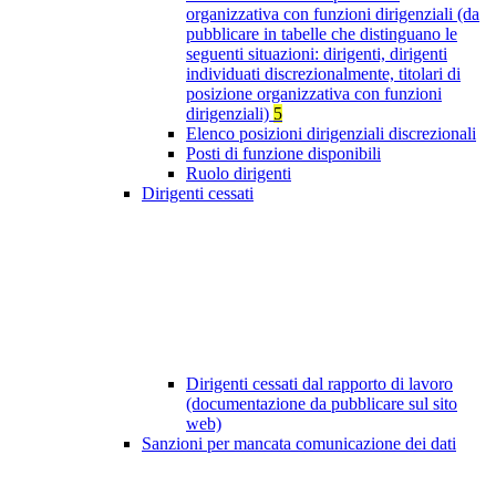
organizzativa con funzioni dirigenziali (da
pubblicare in tabelle che distinguano le
seguenti situazioni: dirigenti, dirigenti
individuati discrezionalmente, titolari di
posizione organizzativa con funzioni
dirigenziali)
5
Elenco posizioni dirigenziali discrezionali
Posti di funzione disponibili
Ruolo dirigenti
Dirigenti cessati
Dirigenti cessati dal rapporto di lavoro
(documentazione da pubblicare sul sito
web)
Sanzioni per mancata comunicazione dei dati