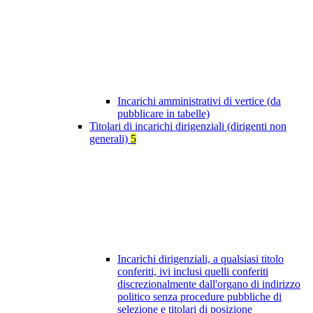
Incarichi amministrativi di vertice (da
pubblicare in tabelle)
Titolari di incarichi dirigenziali (dirigenti non
generali)
5
Incarichi dirigenziali, a qualsiasi titolo
conferiti, ivi inclusi quelli conferiti
discrezionalmente dall'organo di indirizzo
politico senza procedure pubbliche di
selezione e titolari di posizione