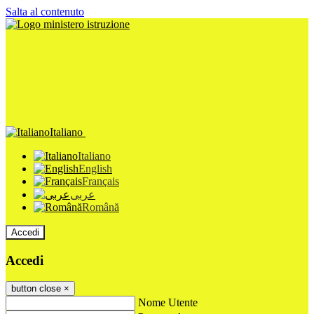
Salta al contenuto
Italiano
Italiano
English
Français
عربى
Română
Accedi
Accedi
button close
×
Nome Utente