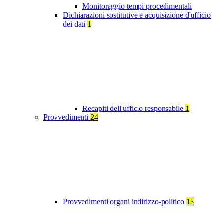
Monitoraggio tempi procedimentali
Dichiarazioni sostitutive e acquisizione d'ufficio
dei dati
1
Recapiti dell'ufficio responsabile
1
Provvedimenti
24
Provvedimenti organi indirizzo-politico
13