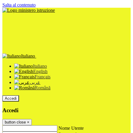
Salta al contenuto
Italiano
Italiano
English
Français
عربى
Română
Accedi
Accedi
button close
×
Nome Utente