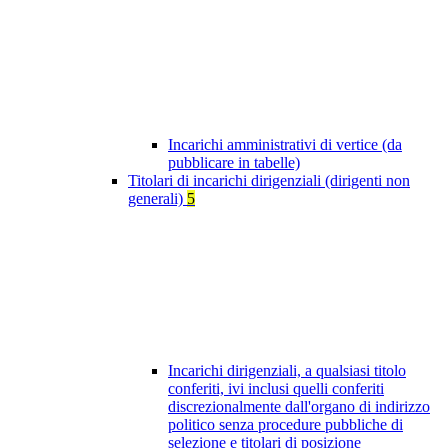
Incarichi amministrativi di vertice (da
pubblicare in tabelle)
Titolari di incarichi dirigenziali (dirigenti non
generali)
5
Incarichi dirigenziali, a qualsiasi titolo
conferiti, ivi inclusi quelli conferiti
discrezionalmente dall'organo di indirizzo
politico senza procedure pubbliche di
selezione e titolari di posizione