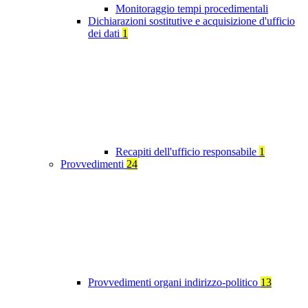
Monitoraggio tempi procedimentali
Dichiarazioni sostitutive e acquisizione d'ufficio
dei dati
1
Recapiti dell'ufficio responsabile
1
Provvedimenti
24
Provvedimenti organi indirizzo-politico
13