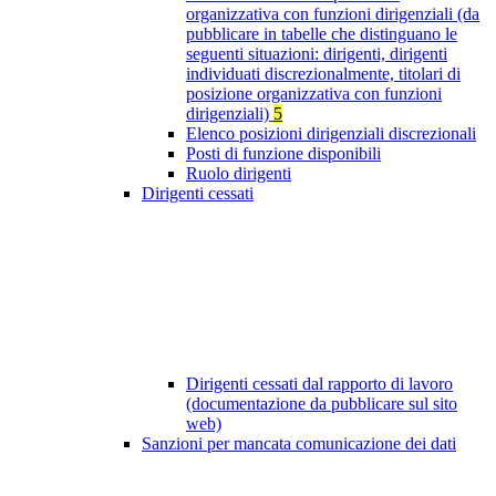
organizzativa con funzioni dirigenziali (da
pubblicare in tabelle che distinguano le
seguenti situazioni: dirigenti, dirigenti
individuati discrezionalmente, titolari di
posizione organizzativa con funzioni
dirigenziali)
5
Elenco posizioni dirigenziali discrezionali
Posti di funzione disponibili
Ruolo dirigenti
Dirigenti cessati
Dirigenti cessati dal rapporto di lavoro
(documentazione da pubblicare sul sito
web)
Sanzioni per mancata comunicazione dei dati