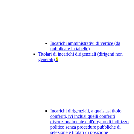
Incarichi amministrativi di vertice (da
pubblicare in tabelle)
Titolari di incarichi dirigenziali (dirigenti non
generali)
5
Incarichi dirigenziali, a qualsiasi titolo
conferiti, ivi inclusi quelli conferiti
discrezionalmente dall'organo di indirizzo
politico senza procedure pubbliche di
selezione e titolari di posizione