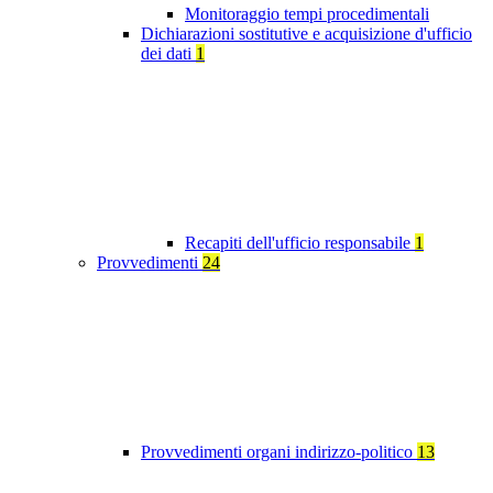
Monitoraggio tempi procedimentali
Dichiarazioni sostitutive e acquisizione d'ufficio
dei dati
1
Recapiti dell'ufficio responsabile
1
Provvedimenti
24
Provvedimenti organi indirizzo-politico
13