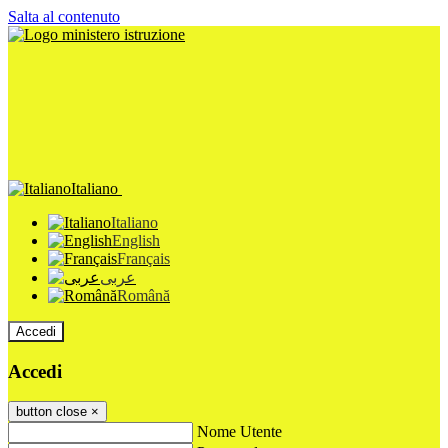
Salta al contenuto
Italiano
Italiano
English
Français
عربى
Română
Accedi
Accedi
button close
×
Nome Utente