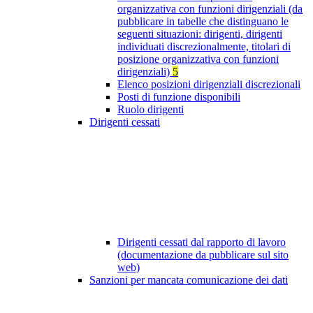
organizzativa con funzioni dirigenziali (da
pubblicare in tabelle che distinguano le
seguenti situazioni: dirigenti, dirigenti
individuati discrezionalmente, titolari di
posizione organizzativa con funzioni
dirigenziali)
5
Elenco posizioni dirigenziali discrezionali
Posti di funzione disponibili
Ruolo dirigenti
Dirigenti cessati
Dirigenti cessati dal rapporto di lavoro
(documentazione da pubblicare sul sito
web)
Sanzioni per mancata comunicazione dei dati