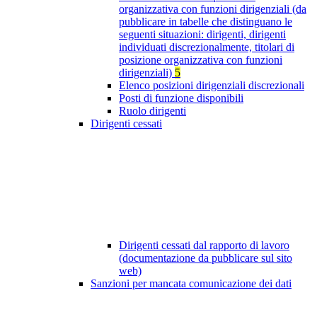
organizzativa con funzioni dirigenziali (da
pubblicare in tabelle che distinguano le
seguenti situazioni: dirigenti, dirigenti
individuati discrezionalmente, titolari di
posizione organizzativa con funzioni
dirigenziali)
5
Elenco posizioni dirigenziali discrezionali
Posti di funzione disponibili
Ruolo dirigenti
Dirigenti cessati
Dirigenti cessati dal rapporto di lavoro
(documentazione da pubblicare sul sito
web)
Sanzioni per mancata comunicazione dei dati