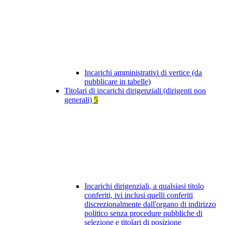
Incarichi amministrativi di vertice (da
pubblicare in tabelle)
Titolari di incarichi dirigenziali (dirigenti non
generali)
5
Incarichi dirigenziali, a qualsiasi titolo
conferiti, ivi inclusi quelli conferiti
discrezionalmente dall'organo di indirizzo
politico senza procedure pubbliche di
selezione e titolari di posizione