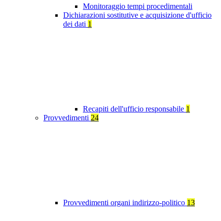
Monitoraggio tempi procedimentali
Dichiarazioni sostitutive e acquisizione d'ufficio
dei dati
1
Recapiti dell'ufficio responsabile
1
Provvedimenti
24
Provvedimenti organi indirizzo-politico
13