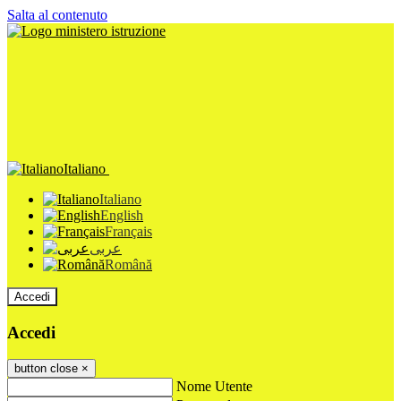
Salta al contenuto
Italiano
Italiano
English
Français
عربى
Română
Accedi
Accedi
button close
×
Nome Utente