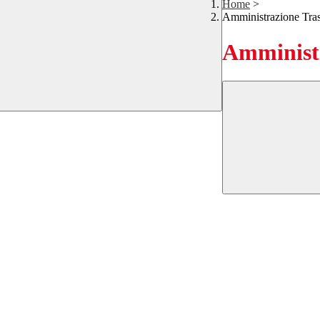
Home
>
Amministrazione Tra
Amministr