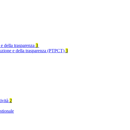
 e della trasparenza
3
rruzione e della trasparenza (PTPCT)
3
tività
2
stionale