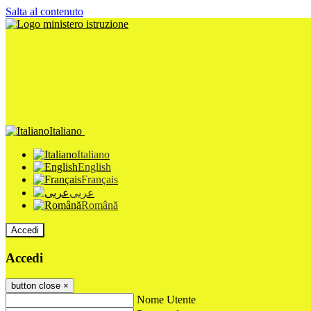
Salta al contenuto
Italiano
Italiano
English
Français
عربى
Română
Accedi
Accedi
button close
×
Nome Utente