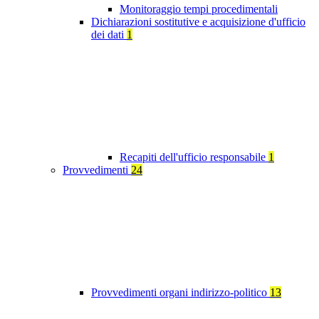
Monitoraggio tempi procedimentali
Dichiarazioni sostitutive e acquisizione d'ufficio
dei dati
1
Recapiti dell'ufficio responsabile
1
Provvedimenti
24
Provvedimenti organi indirizzo-politico
13