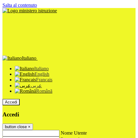
Salta al contenuto
Italiano
Italiano
English
Français
عربى
Română
Accedi
Accedi
button close
×
Nome Utente