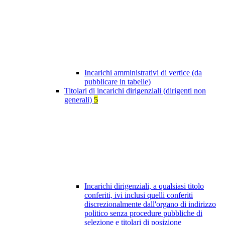
Incarichi amministrativi di vertice (da
pubblicare in tabelle)
Titolari di incarichi dirigenziali (dirigenti non
generali)
5
Incarichi dirigenziali, a qualsiasi titolo
conferiti, ivi inclusi quelli conferiti
discrezionalmente dall'organo di indirizzo
politico senza procedure pubbliche di
selezione e titolari di posizione