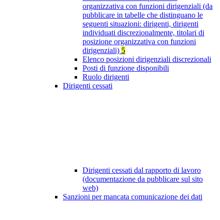
organizzativa con funzioni dirigenziali (da
pubblicare in tabelle che distinguano le
seguenti situazioni: dirigenti, dirigenti
individuati discrezionalmente, titolari di
posizione organizzativa con funzioni
dirigenziali)
5
Elenco posizioni dirigenziali discrezionali
Posti di funzione disponibili
Ruolo dirigenti
Dirigenti cessati
Dirigenti cessati dal rapporto di lavoro
(documentazione da pubblicare sul sito
web)
Sanzioni per mancata comunicazione dei dati