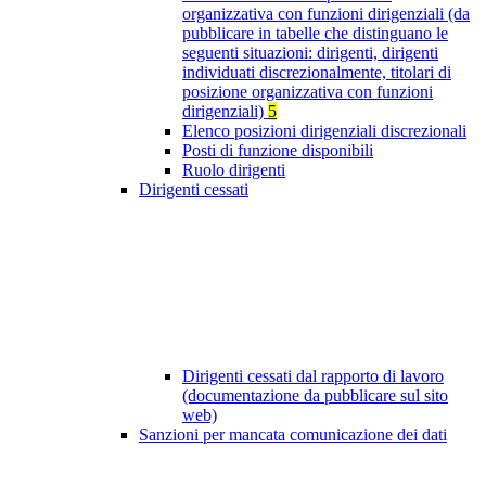
organizzativa con funzioni dirigenziali (da
pubblicare in tabelle che distinguano le
seguenti situazioni: dirigenti, dirigenti
individuati discrezionalmente, titolari di
posizione organizzativa con funzioni
dirigenziali)
5
Elenco posizioni dirigenziali discrezionali
Posti di funzione disponibili
Ruolo dirigenti
Dirigenti cessati
Dirigenti cessati dal rapporto di lavoro
(documentazione da pubblicare sul sito
web)
Sanzioni per mancata comunicazione dei dati