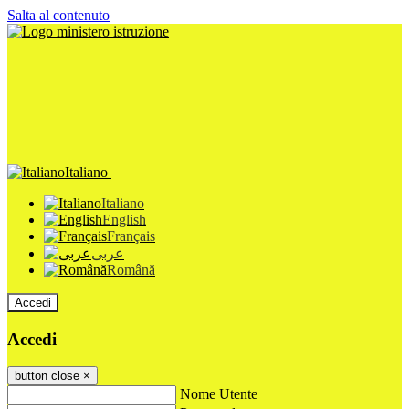
Salta al contenuto
Italiano
Italiano
English
Français
عربى
Română
Accedi
Accedi
button close
×
Nome Utente