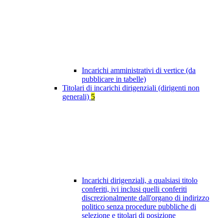
Incarichi amministrativi di vertice (da
pubblicare in tabelle)
Titolari di incarichi dirigenziali (dirigenti non
generali)
5
Incarichi dirigenziali, a qualsiasi titolo
conferiti, ivi inclusi quelli conferiti
discrezionalmente dall'organo di indirizzo
politico senza procedure pubbliche di
selezione e titolari di posizione