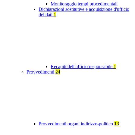
Monitoraggio tempi procedimentali
Dichiarazioni sostitutive e acquisizione d'ufficio
dei dati
1
Recapiti dell'ufficio responsabile
1
Provvedimenti
24
Provvedimenti organi indirizzo-politico
13