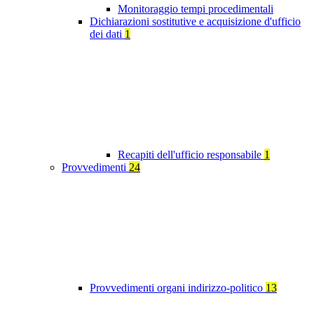
Monitoraggio tempi procedimentali
Dichiarazioni sostitutive e acquisizione d'ufficio
dei dati
1
Recapiti dell'ufficio responsabile
1
Provvedimenti
24
Provvedimenti organi indirizzo-politico
13