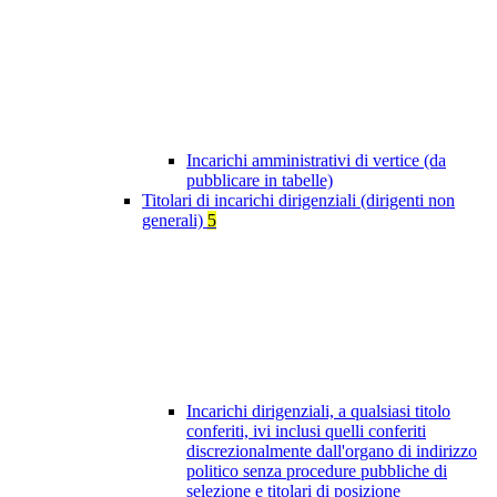
Incarichi amministrativi di vertice (da
pubblicare in tabelle)
Titolari di incarichi dirigenziali (dirigenti non
generali)
5
Incarichi dirigenziali, a qualsiasi titolo
conferiti, ivi inclusi quelli conferiti
discrezionalmente dall'organo di indirizzo
politico senza procedure pubbliche di
selezione e titolari di posizione