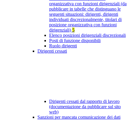
organizzativa con funzioni dirigenziali (da
pubblicare in tabelle che distinguano le
seguenti situazioni: dirigenti, dirigenti
individuati discrezionalmente, titolari di
posizione organizzativa con funzioni
dirigenziali)
5
Elenco posizioni dirigenziali discrezionali
Posti di funzione disponibili
Ruolo dirigenti
Dirigenti cessati
Dirigenti cessati dal rapporto di lavoro
(documentazione da pubblicare sul sito
web)
Sanzioni per mancata comunicazione dei dati